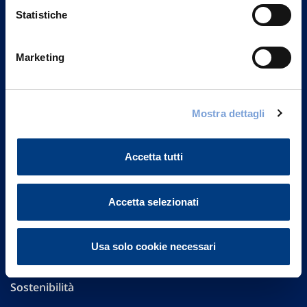
Statistiche
Marketing
Vittoria Assicurazioni S.p.A.
Via Ignazio Gardella, 2
20149 Milano
Mostra dettagli
Part. IVA 01329510158
FAQ
Accetta tutti
Governance
Accetta selezionati
Investor Relations
Usa solo cookie necessari
Altre informazioni
Sostenibilità