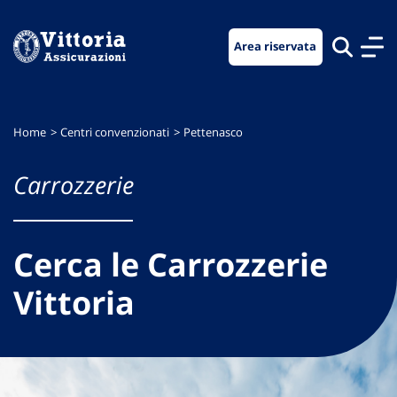
Vai
Vai
Vai
al
al
al
Area riservata
menu
contenuto
footer
di
principale
navigazione
Home
Centri convenzionati
Pettenasco
Carrozzerie
Cerca le Carrozzerie
Vittoria