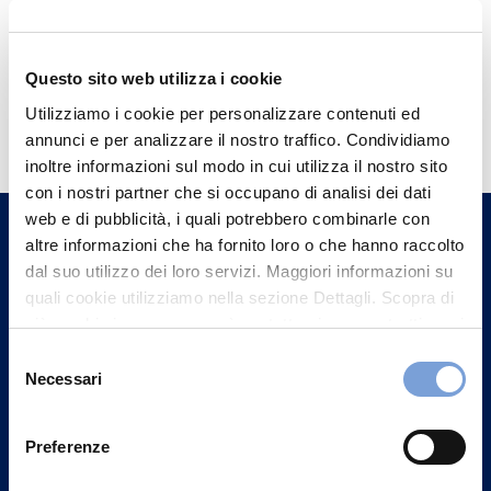
Questo sito web utilizza i cookie
Hai bisogno di
Utilizziamo i cookie per personalizzare contenuti ed
informazioni?
annunci e per analizzare il nostro traffico. Condividiamo
inoltre informazioni sul modo in cui utilizza il nostro sito
Trova l'Agenzia più vicina a te e parla con
con i nostri partner che si occupano di analisi dei dati
un nostro Agente.
web e di pubblicità, i quali potrebbero combinarle con
altre informazioni che ha fornito loro o che hanno raccolto
Contattaci
dal suo utilizzo dei loro servizi. Maggiori informazioni su
quali cookie utilizziamo nella sezione Dettagli. Scopra di
più su chi siamo, come può contattarci e come trattiamo i
dati personali nella nostra Informativa sulla privacy che
Selezione
può trovare nel footer del sito nella sezione "Informativa
Necessari
del
Privacy del sito".
consenso
Preferenze