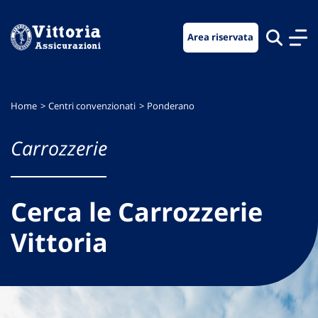
Vai
Vai
Vai
al
al
al
Area riservata
menu
contenuto
footer
di
principale
navigazione
Home
Centri convenzionati
Ponderano
Carrozzerie
Cerca le Carrozzerie
Vittoria