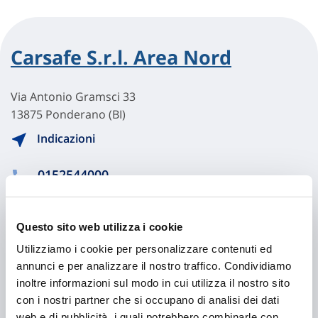
Carsafe S.r.l. Area Nord
Via Antonio Gramsci 33
13875 Ponderano (BI)
Indicazioni
0152544000
CANTA2544@GMAIL.COM
Questo sito web utilizza i cookie
Utilizziamo i cookie per personalizzare contenuti ed
Chiama ora
annunci e per analizzare il nostro traffico. Condividiamo
inoltre informazioni sul modo in cui utilizza il nostro sito
con i nostri partner che si occupano di analisi dei dati
web e di pubblicità, i quali potrebbero combinarle con