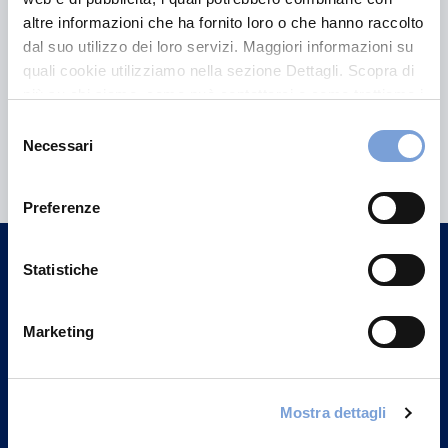
altre informazioni che ha fornito loro o che hanno raccolto
dal suo utilizzo dei loro servizi. Maggiori informazioni su
quali cookie utilizziamo nella sezione Dettagli. Scopra di
più su chi siamo, come può contattarci e come trattiamo i
dati personali nella nostra Informativa sulla privacy che
Selezione
Hai bisogno di
può trovare nel footer del sito nella sezione "Informativa
Necessari
del
Privacy del sito".
informazioni?
consenso
Trova l'Agenzia più vicina a te e parla con
Preferenze
un nostro Agente.
Statistiche
Contattaci
Marketing
Mostra dettagli