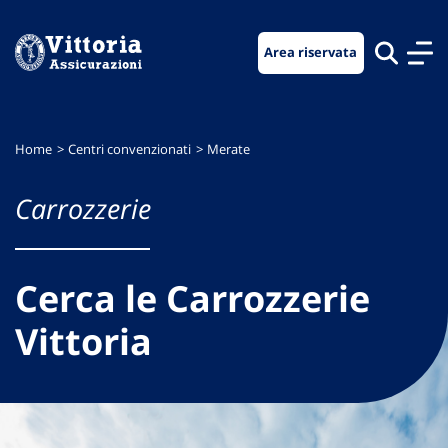
Vai
Vai
Vai
al
al
al
Area riservata
menu
contenuto
footer
di
principale
navigazione
Home
Centri convenzionati
Merate
Carrozzerie
Cerca le Carrozzerie
Vittoria