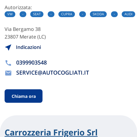
Autorizzata:
VW
-
SEAT
-
CUPRA
-
SKODA
-
AUDI
Via Bergamo 38
23807 Merate (LC)
Indicazioni
0399903548
SERVICE@AUTOCOGLIATI.IT
Chiama ora
Carrozzeria Frigerio Srl