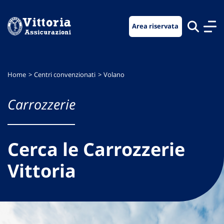
Vai
Vai
Vai
al
al
al
Area riservata
menu
contenuto
footer
di
principale
navigazione
Home
Centri convenzionati
Volano
Carrozzerie
Cerca le Carrozzerie
Vittoria