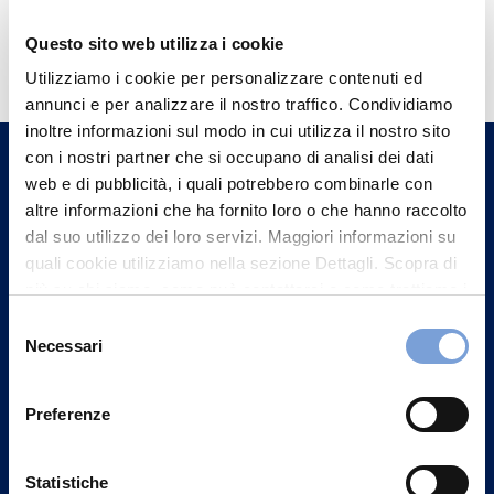
Hai bisogno di
Questo sito web utilizza i cookie
informazioni?
Utilizziamo i cookie per personalizzare contenuti ed
annunci e per analizzare il nostro traffico. Condividiamo
Trova l'Agenzia più vicina a te e parla con
inoltre informazioni sul modo in cui utilizza il nostro sito
un nostro Agente.
con i nostri partner che si occupano di analisi dei dati
web e di pubblicità, i quali potrebbero combinarle con
Contattaci
altre informazioni che ha fornito loro o che hanno raccolto
dal suo utilizzo dei loro servizi. Maggiori informazioni su
quali cookie utilizziamo nella sezione Dettagli. Scopra di
più su chi siamo, come può contattarci e come trattiamo i
dati personali nella nostra Informativa sulla privacy che
Selezione
può trovare nel footer del sito nella sezione "Informativa
Necessari
del
Privacy del sito".
consenso
Preferenze
Statistiche