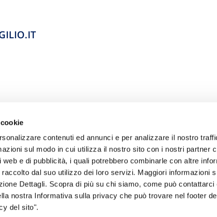
ILIO.IT
 cookie
rsonalizzare contenuti ed annunci e per analizzare il nostro traffi
zioni sul modo in cui utilizza il nostro sito con i nostri partner c
i web e di pubblicità, i quali potrebbero combinarle con altre inf
 raccolto dal suo utilizzo dei loro servizi. Maggiori informazioni s
ezione Dettagli. Scopra di più su chi siamo, come può contattarc
sogno di informazioni?
ella nostra Informativa sulla privacy che può trovare nel footer del
y del sito".
genzia più vicina a te e parla con un
C