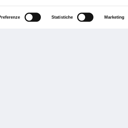
ente.
Preferenze
Statistiche
Marketing
Performances
rnance
Press
tor Relations
Preventivatore online
 informazioni
Attestato di rischio
ibilità
Assistenza clienti