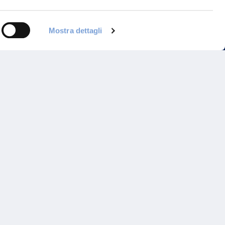
Mostra dettagli
Programma di Fidelizzazione
Reclami
Inadempimenti AAS
Parità di trattamento
Prodotti Partner e Specialisti