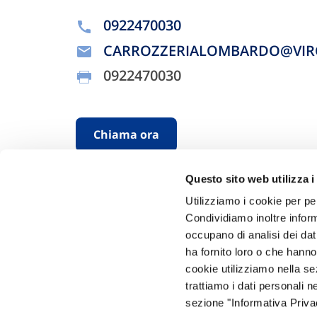
0922470030
CARROZZERIALOMBARDO@VIRG
0922470030
Chiama ora
Questo sito web utilizza i
Utilizziamo i cookie per pe
Condividiamo inoltre informa
occupano di analisi dei dat
ha fornito loro o che hanno
cookie utilizziamo nella s
Hai bi
trattiamo i dati personali n
sezione "Informativa Privac
Trova l'A