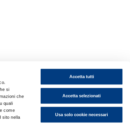
Accetta tutti
co.
he si
Accetta selezionati
ormazioni che
u quali
i e come
Usa solo cookie necessari
 sito nella
ontattaci