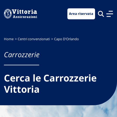
Vai
Vai
Vai
al
al
al
Area riservata
menu
contenuto
footer
di
principale
navigazione
Home
Centri convenzionati
Capo D'Orlando
Carrozzerie
Cerca le Carrozzerie
Vittoria