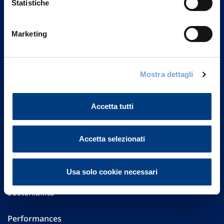
Statistiche
Marketing
Vittoria Assicurazioni S.p.A.
Via Ignazio Gardella, 2
20149 Milano
Part. IVA 01329510158
Mostra dettagli
FAQ
Accetta tutti
Governance
Accetta selezionati
Investor Relations
Altre informazioni
Usa solo cookie necessari
Sostenibilità
Performances