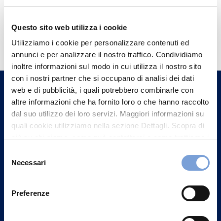
Questo sito web utilizza i cookie
Hai bisogno di
Utilizziamo i cookie per personalizzare contenuti ed
informazioni?
annunci e per analizzare il nostro traffico. Condividiamo
Trova l'Agenzia più vicina a te e parla con
inoltre informazioni sul modo in cui utilizza il nostro sito
un nostro Agente.
con i nostri partner che si occupano di analisi dei dati
web e di pubblicità, i quali potrebbero combinarle con
altre informazioni che ha fornito loro o che hanno raccolto
Contattaci
dal suo utilizzo dei loro servizi. Maggiori informazioni su
quali cookie utilizziamo nella sezione Dettagli. Scopra di
più su chi siamo, come può contattarci e come trattiamo i
dati personali nella nostra Informativa sulla privacy che
Selezione
può trovare nel footer del sito nella sezione "Informativa
Necessari
del
Privacy del sito".
consenso
Preferenze