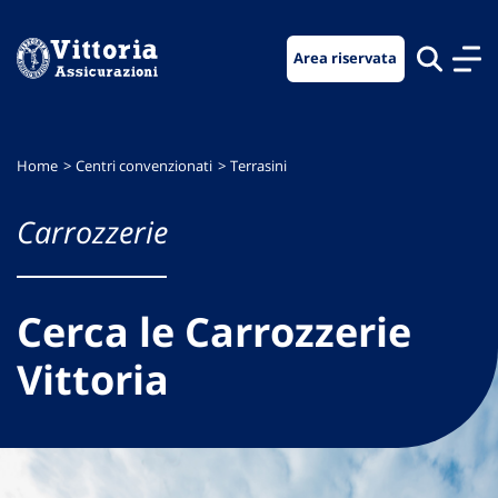
Vai
Vai
Vai
al
al
al
Area riservata
menu
contenuto
footer
di
principale
navigazione
Home
Centri convenzionati
Terrasini
Carrozzerie
Cerca le Carrozzerie
Vittoria