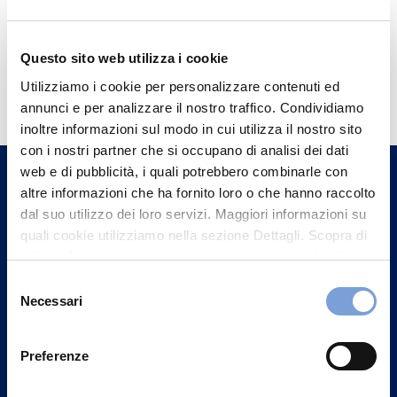
Questo sito web utilizza i cookie
Hai bisogno di
Utilizziamo i cookie per personalizzare contenuti ed
informazioni?
annunci e per analizzare il nostro traffico. Condividiamo
inoltre informazioni sul modo in cui utilizza il nostro sito
Trova l'Agenzia più vicina a te e parla con
con i nostri partner che si occupano di analisi dei dati
un nostro Agente.
web e di pubblicità, i quali potrebbero combinarle con
altre informazioni che ha fornito loro o che hanno raccolto
Contattaci
dal suo utilizzo dei loro servizi. Maggiori informazioni su
quali cookie utilizziamo nella sezione Dettagli. Scopra di
più su chi siamo, come può contattarci e come trattiamo i
dati personali nella nostra Informativa sulla privacy che
Selezione
può trovare nel footer del sito nella sezione "Informativa
Necessari
del
Privacy del sito".
consenso
Preferenze