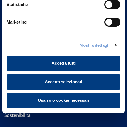
Statistiche
Marketing
Vittoria Assicurazioni S.p.A.
Via Ignazio Gardella, 2
20149 Milano
Mostra dettagli
Part. IVA 01329510158
FAQ
Accetta tutti
Governance
Accetta selezionati
Investor Relations
Usa solo cookie necessari
Altre informazioni
Sostenibilità