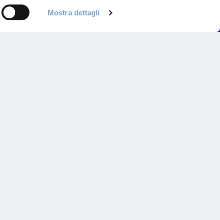
Mostra dettagli
Programma di Fidelizzazione
Reclami
Inadempimenti AAS
Parità di trattamento
Prodotti Partner e Specialisti
Rami Preferiti