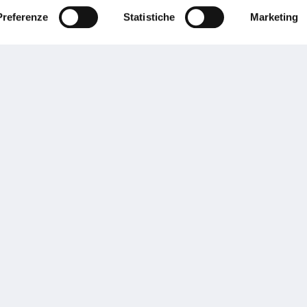
Preferenze
Statistiche
Marketing
Performances
rnance
Press
tor Relations
Preventivatore online
 informazioni
Attestato di rischio
ibilità
Assistenza clienti