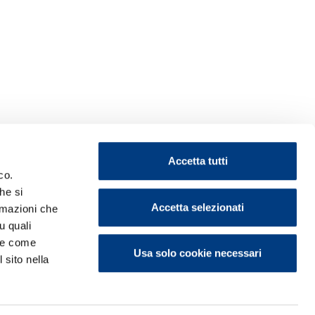
Accetta tutti
co.
he si
Accetta selezionati
ormazioni che
u quali
i e come
Usa solo cookie necessari
 sito nella
ontattaci