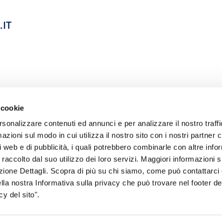
IT
 cookie
rsonalizzare contenuti ed annunci e per analizzare il nostro traffi
zioni sul modo in cui utilizza il nostro sito con i nostri partner c
i web e di pubblicità, i quali potrebbero combinarle con altre inf
 raccolto dal suo utilizzo dei loro servizi. Maggiori informazioni s
sogno di informazioni?
ezione Dettagli. Scopra di più su chi siamo, come può contattarc
ella nostra Informativa sulla privacy che può trovare nel footer del
genzia più vicina a te e parla con un
C
y del sito".
ente.