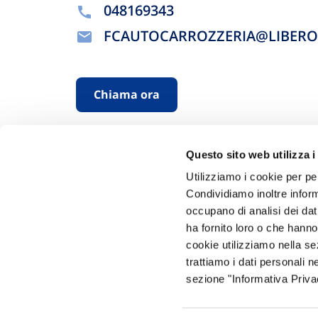
048169343
FCAUTOCARROZZERIA@LIBERO.
Chiama ora
Questo sito web utilizza i
Utilizziamo i cookie per pe
Condividiamo inoltre informa
occupano di analisi dei dat
ha fornito loro o che hanno
Hai bi
cookie utilizziamo nella s
trattiamo i dati personali n
Trova l'A
sezione "Informativa Privac
nostro Ag