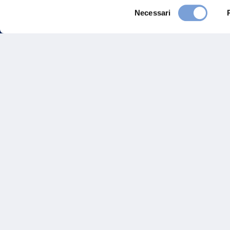
Selezione
Necessari
del
consenso
FAQ
Gove
Vittoria Assicurazioni S.p.A.
Via Ignazio Gardella, 2
Inves
20149 Milano
Part. IVA 01329510158
Altre
Sosten