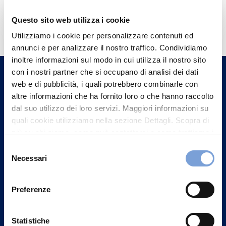
Hai bisogno di
Questo sito web utilizza i cookie
informazioni?
Utilizziamo i cookie per personalizzare contenuti ed
annunci e per analizzare il nostro traffico. Condividiamo
Trova l'Agenzia più vicina a te e parla con
inoltre informazioni sul modo in cui utilizza il nostro sito
un nostro Agente.
con i nostri partner che si occupano di analisi dei dati
web e di pubblicità, i quali potrebbero combinarle con
Contattaci
altre informazioni che ha fornito loro o che hanno raccolto
dal suo utilizzo dei loro servizi. Maggiori informazioni su
quali cookie utilizziamo nella sezione Dettagli. Scopra di
più su chi siamo, come può contattarci e come trattiamo i
dati personali nella nostra Informativa sulla privacy che
Selezione
può trovare nel footer del sito nella sezione "Informativa
Necessari
del
Privacy del sito".
consenso
Preferenze
Statistiche