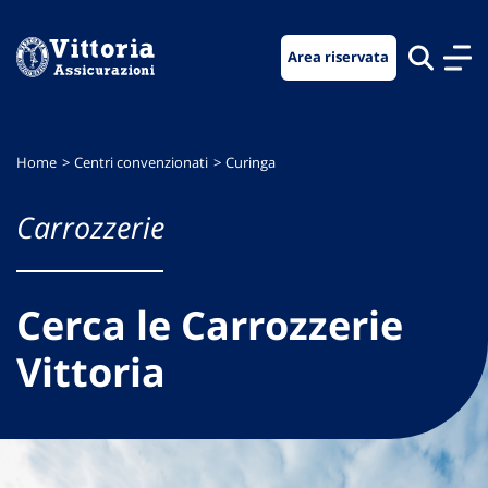
Vai
Vai
Vai
al
al
al
Area riservata
menu
contenuto
footer
di
principale
navigazione
Home
Centri convenzionati
Curinga
Carrozzerie
Cerca le Carrozzerie
Vittoria