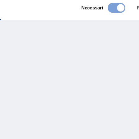
Selezione
Necessari
del
consenso
FAQ
Gove
Vittoria Assicurazioni S.p.A.
Via Ignazio Gardella, 2
Inves
20149 Milano
Part. IVA 01329510158
Altre
Sosten