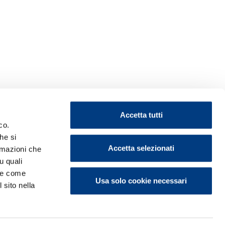
Accetta tutti
co.
he si
Accetta selezionati
ormazioni che
u quali
i e come
Usa solo cookie necessari
 sito nella
ontattaci