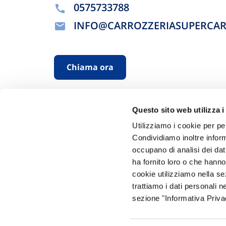
0575733788
INFO@CARROZZERIASUPERCA
Chiama ora
Questo sito web utilizza i
Utilizziamo i cookie per pe
Condividiamo inoltre informa
occupano di analisi dei dat
ha fornito loro o che hanno
Hai bi
cookie utilizziamo nella s
trattiamo i dati personali n
Trova l'A
sezione "Informativa Privac
nostro Ag