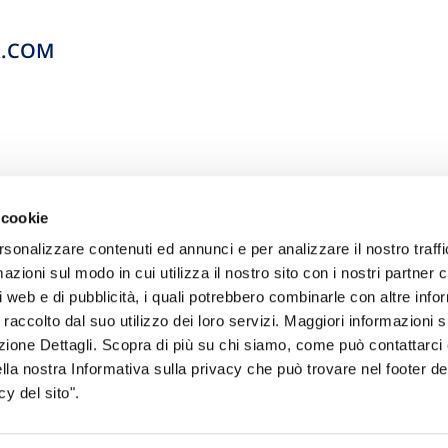
R.COM
 cookie
rsonalizzare contenuti ed annunci e per analizzare il nostro traffi
zioni sul modo in cui utilizza il nostro sito con i nostri partner c
i web e di pubblicità, i quali potrebbero combinarle con altre inf
 raccolto dal suo utilizzo dei loro servizi. Maggiori informazioni s
sogno di informazioni?
ezione Dettagli. Scopra di più su chi siamo, come può contattarc
ella nostra Informativa sulla privacy che può trovare nel footer del
genzia più vicina a te e parla con un
C
y del sito".
ente.