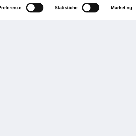
Preferenze
Statistiche
Marketing
Performances
rnance
Press
tor Relations
Preventivatore online
 informazioni
Attestato di rischio
ibilità
Assistenza clienti