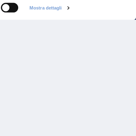
Mostra dettagli
Programma di Fidelizzazione
Reclami
Inadempimenti AAS
Parità di trattamento
Prodotti Partner e Specialisti
Rami Preferiti