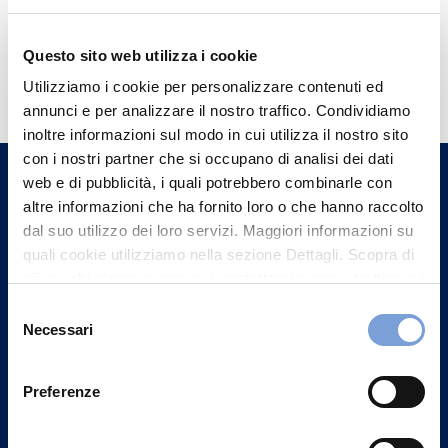
Questo sito web utilizza i cookie
Hai bisogno di
Utilizziamo i cookie per personalizzare contenuti ed
informazioni?
annunci e per analizzare il nostro traffico. Condividiamo
Trova l'Agenzia più vicina a te e parla con
inoltre informazioni sul modo in cui utilizza il nostro sito
un nostro Agente.
con i nostri partner che si occupano di analisi dei dati
web e di pubblicità, i quali potrebbero combinarle con
altre informazioni che ha fornito loro o che hanno raccolto
Contattaci
dal suo utilizzo dei loro servizi. Maggiori informazioni su
quali cookie utilizziamo nella sezione Dettagli. Scopra di
più su chi siamo, come può contattarci e come trattiamo i
dati personali nella nostra Informativa sulla privacy che
Selezione
può trovare nel footer del sito nella sezione "Informativa
Necessari
del
Privacy del sito".
consenso
Preferenze