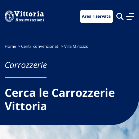
Vai
Vai
Vai
al
al
al
Area riservata
menu
contenuto
footer
di
principale
navigazione
Home
Centri convenzionati
Villa Minozzo
Carrozzerie
Cerca le Carrozzerie
Vittoria