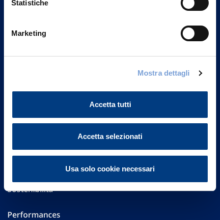
Statistiche
Marketing
Vittoria Assicurazioni S.p.A.
Via Ignazio Gardella, 2
20149 Milano
Part. IVA 01329510158
Mostra dettagli
FAQ
Accetta tutti
Governance
Accetta selezionati
Investor Relations
Altre informazioni
Usa solo cookie necessari
Sostenibilità
Performances