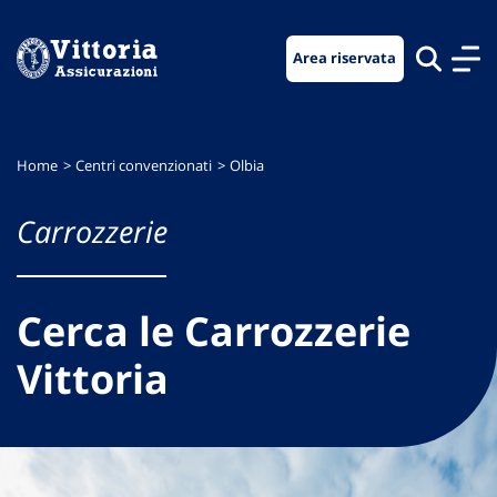
Vai
Vai
Vai
al
al
al
Area riservata
menu
contenuto
footer
di
principale
navigazione
Home
Centri convenzionati
Olbia
Carrozzerie
Cerca le Carrozzerie
Vittoria