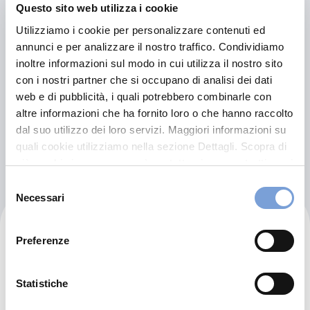
Questo sito web utilizza i cookie
Olbia (OT)
Utilizziamo i cookie per personalizzare contenuti ed
Indicazioni
annunci e per analizzare il nostro traffico. Condividiamo
inoltre informazioni sul modo in cui utilizza il nostro sito
3738989717
con i nostri partner che si occupano di analisi dei dati
FRAU196727@GMAIL.COM
web e di pubblicità, i quali potrebbero combinarle con
altre informazioni che ha fornito loro o che hanno raccolto
dal suo utilizzo dei loro servizi. Maggiori informazioni su
Chiama ora
quali cookie utilizziamo nella sezione Dettagli. Scopra di
più su chi siamo, come può contattarci e come trattiamo i
dati personali nella nostra Informativa sulla privacy che
Selezione
può trovare nel footer del sito nella sezione "Informativa
Necessari
del
Privacy del sito".
consenso
F.lli Saba Srl
Preferenze
Via Thailandia 5
07026 Olbia (OT)
Statistiche
Indicazioni