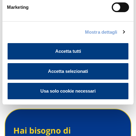
Marketing
078958486
FRANCO.SABA@FRATELLISABA.IT
Mostra dettagli
0789595113
Accetta tutti
Chiama ora
Accetta selezionati
Usa solo cookie necessari
Hai bisogno di