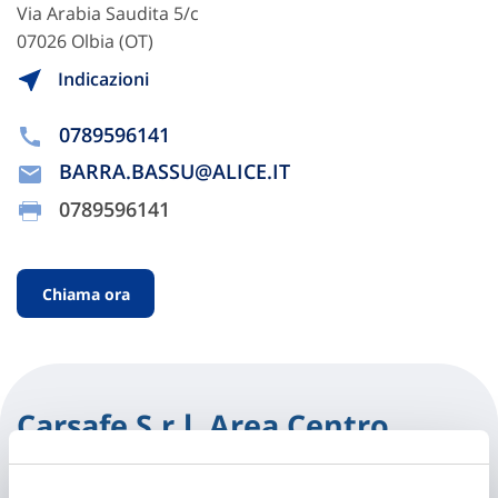
Via Arabia Saudita 5/c
07026 Olbia (OT)
Indicazioni
0789596141
BARRA.BASSU@ALICE.IT
0789596141
Chiama ora
Carsafe S.r.l. Area Centro
Via Campidano 2