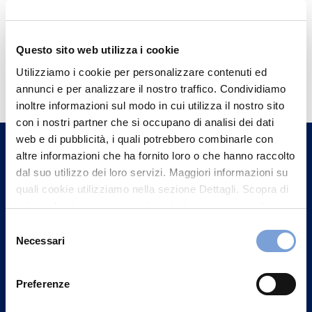
Questo sito web utilizza i cookie
Hai bisogno di
Utilizziamo i cookie per personalizzare contenuti ed
informazioni?
annunci e per analizzare il nostro traffico. Condividiamo
inoltre informazioni sul modo in cui utilizza il nostro sito
Trova l'Agenzia più vicina a te e parla con
con i nostri partner che si occupano di analisi dei dati
un nostro Agente.
web e di pubblicità, i quali potrebbero combinarle con
altre informazioni che ha fornito loro o che hanno raccolto
Contattaci
dal suo utilizzo dei loro servizi. Maggiori informazioni su
quali cookie utilizziamo nella sezione Dettagli. Scopra di
più su chi siamo, come può contattarci e come trattiamo i
dati personali nella nostra Informativa sulla privacy che
Selezione
può trovare nel footer del sito nella sezione "Informativa
Necessari
del
Privacy del sito".
consenso
Preferenze