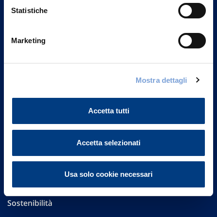
Statistiche
Marketing
Vittoria Assicurazioni S.p.A.
Via Ignazio Gardella, 2
20149 Milano
Mostra dettagli
Part. IVA 01329510158
FAQ
Accetta tutti
Governance
Accetta selezionati
Investor Relations
Usa solo cookie necessari
Altre informazioni
Sostenibilità