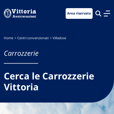
Vai
Vai
Vai
al
al
al
Area riservata
menu
contenuto
footer
di
principale
navigazione
Home
Centri convenzionati
Villadose
Carrozzerie
Cerca le Carrozzerie
Vittoria