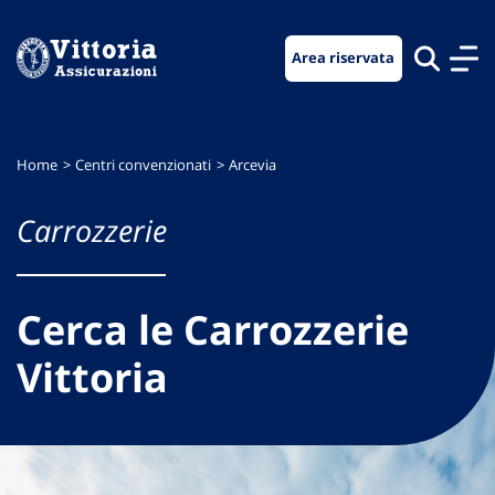
Vai
Vai
Vai
al
al
al
Area riservata
menu
contenuto
footer
di
principale
navigazione
Home
Centri convenzionati
Arcevia
Carrozzerie
Cerca le Carrozzerie
Vittoria