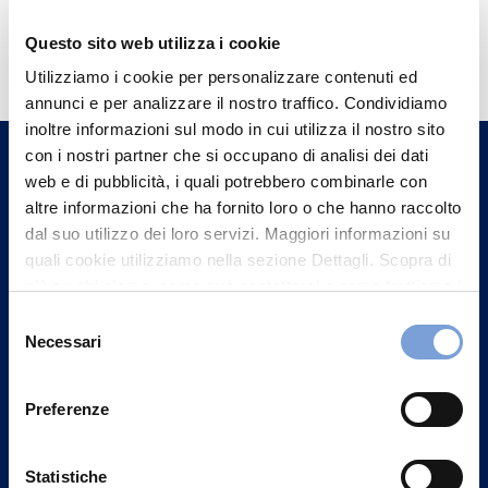
Hai bisogno di
Questo sito web utilizza i cookie
informazioni?
Utilizziamo i cookie per personalizzare contenuti ed
annunci e per analizzare il nostro traffico. Condividiamo
Trova l'Agenzia più vicina a te e parla con
inoltre informazioni sul modo in cui utilizza il nostro sito
un nostro Agente.
con i nostri partner che si occupano di analisi dei dati
web e di pubblicità, i quali potrebbero combinarle con
Contattaci
altre informazioni che ha fornito loro o che hanno raccolto
dal suo utilizzo dei loro servizi. Maggiori informazioni su
quali cookie utilizziamo nella sezione Dettagli. Scopra di
più su chi siamo, come può contattarci e come trattiamo i
dati personali nella nostra Informativa sulla privacy che
Selezione
può trovare nel footer del sito nella sezione "Informativa
Necessari
del
Privacy del sito".
consenso
Preferenze
Statistiche