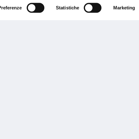
Preferenze
Statistiche
Marketing
Performances
rnance
Press
tor Relations
Preventivatore online
 informazioni
Attestato di rischio
ibilità
Assistenza clienti