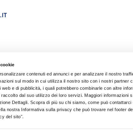
IT
 cookie
rsonalizzare contenuti ed annunci e per analizzare il nostro traffi
zioni sul modo in cui utilizza il nostro sito con i nostri partner c
i web e di pubblicità, i quali potrebbero combinarle con altre inf
 raccolto dal suo utilizzo dei loro servizi. Maggiori informazioni s
sogno di informazioni?
ezione Dettagli. Scopra di più su chi siamo, come può contattarc
ella nostra Informativa sulla privacy che può trovare nel footer del
genzia più vicina a te e parla con un
C
y del sito".
ente.