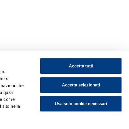
Accetta tutti
co.
he si
Accetta selezionati
ormazioni che
u quali
i e come
Usa solo cookie necessari
 sito nella
ontattaci