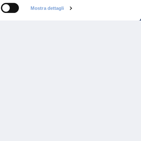
Mostra dettagli
Programma di Fidelizzazione
Reclami
Inadempimenti AAS
Parità di trattamento
Prodotti Partner e Specialisti
Rami Preferiti