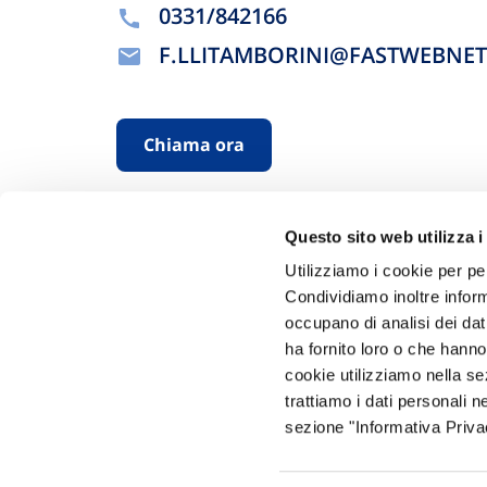
0331/842166
F.LLITAMBORINI@FASTWEBNET.
Chiama ora
Questo sito web utilizza i
Utilizziamo i cookie per pe
Condividiamo inoltre informa
occupano di analisi dei dat
ha fornito loro o che hanno
Hai bi
cookie utilizziamo nella s
trattiamo i dati personali n
Trova l'A
sezione "Informativa Privac
nostro Ag