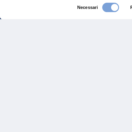
Selezione
Necessari
del
consenso
FAQ
Gove
Vittoria Assicurazioni S.p.A.
Via Ignazio Gardella, 2
Inves
20149 Milano
Part. IVA 01329510158
Altre
Sosten