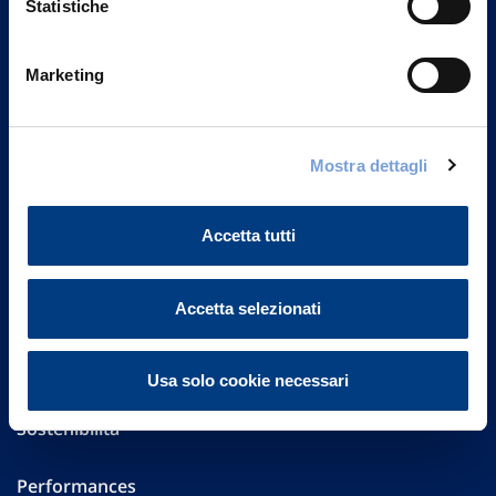
Statistiche
Marketing
Vittoria Assicurazioni S.p.A.
Via Ignazio Gardella, 2
20149 Milano
Part. IVA 01329510158
Mostra dettagli
FAQ
Accetta tutti
Governance
Accetta selezionati
Investor Relations
Altre informazioni
Usa solo cookie necessari
Sostenibilità
Performances