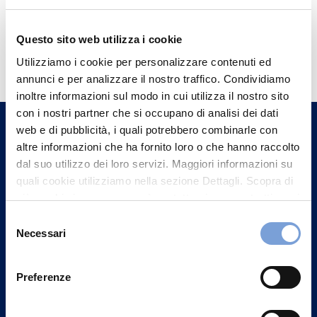
Questo sito web utilizza i cookie
Hai bisogno di
Utilizziamo i cookie per personalizzare contenuti ed
informazioni?
annunci e per analizzare il nostro traffico. Condividiamo
Trova l'Agenzia più vicina a te e parla con
inoltre informazioni sul modo in cui utilizza il nostro sito
un nostro Agente.
con i nostri partner che si occupano di analisi dei dati
web e di pubblicità, i quali potrebbero combinarle con
altre informazioni che ha fornito loro o che hanno raccolto
Contattaci
dal suo utilizzo dei loro servizi. Maggiori informazioni su
quali cookie utilizziamo nella sezione Dettagli. Scopra di
più su chi siamo, come può contattarci e come trattiamo i
dati personali nella nostra Informativa sulla privacy che
Selezione
può trovare nel footer del sito nella sezione "Informativa
Necessari
del
Privacy del sito".
consenso
Preferenze