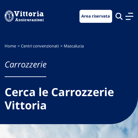
Vai
Vai
Vai
al
al
al
Area riservata
menu
contenuto
footer
di
principale
navigazione
Home
Centri convenzionati
Mascalucia
Carrozzerie
Cerca le Carrozzerie
Vittoria