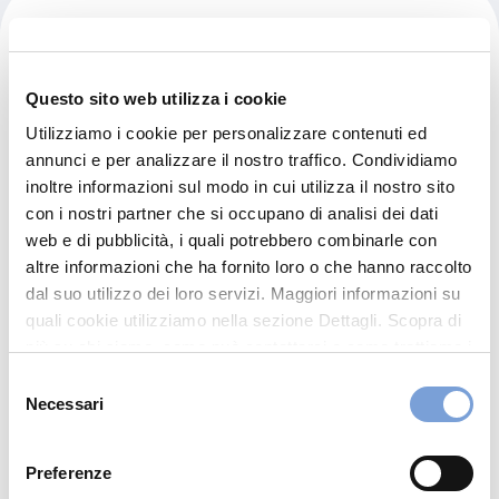
Officina Salvo' Di Salvo' Luca &
C. Snc
Questo sito web utilizza i cookie
Via San Bellino 24/bis
Utilizziamo i cookie per personalizzare contenuti ed
annunci e per analizzare il nostro traffico. Condividiamo
35020 Albignasego (PD)
inoltre informazioni sul modo in cui utilizza il nostro sito
Indicazioni
con i nostri partner che si occupano di analisi dei dati
web e di pubblicità, i quali potrebbero combinarle con
0496894891
altre informazioni che ha fornito loro o che hanno raccolto
AUTOFF.SALVO@GMAIL.COM
dal suo utilizzo dei loro servizi. Maggiori informazioni su
quali cookie utilizziamo nella sezione Dettagli. Scopra di
più su chi siamo, come può contattarci e come trattiamo i
dati personali nella nostra Informativa sulla privacy che
Chiama ora
Selezione
può trovare nel footer del sito nella sezione "Informativa
Necessari
del
Privacy del sito".
consenso
Preferenze