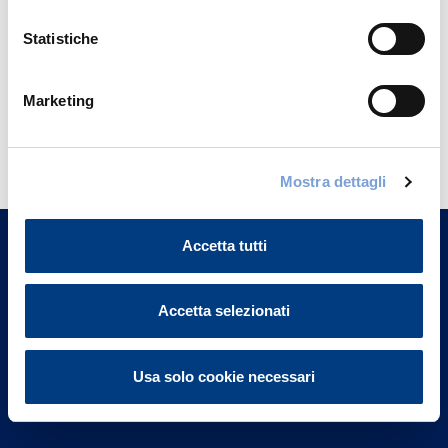
Statistiche
Marketing
Hai bisogno di
informazioni?
Mostra dettagli
Trova l'Agenzia più vicina a te e parla con
un nostro Agente.
Accetta tutti
Contattaci
Accetta selezionati
Usa solo cookie necessari