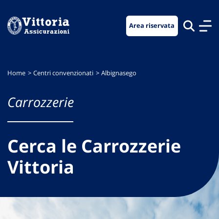
Vai
Vai
Vai
al
al
al
Area riservata
menu
contenuto
footer
di
principale
navigazione
Home
Centri convenzionati
Albignasego
Carrozzerie
Cerca le Carrozzerie
Vittoria