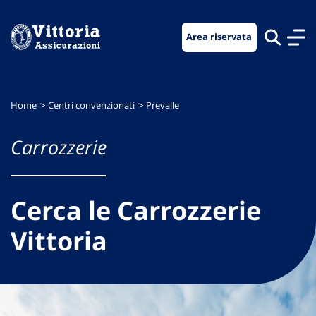
Vai
Vai
Vai
al
al
al
Area riservata
menu
contenuto
footer
di
principale
navigazione
Home
Centri convenzionati
Prevalle
Carrozzerie
Cerca le Carrozzerie
Vittoria