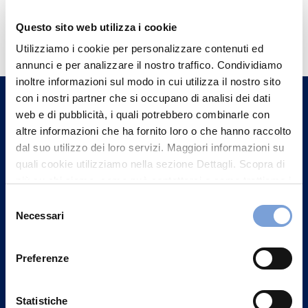
Hai bisogno di
Questo sito web utilizza i cookie
informazioni?
Utilizziamo i cookie per personalizzare contenuti ed
annunci e per analizzare il nostro traffico. Condividiamo
Trova l'Agenzia più vicina a te e parla con
inoltre informazioni sul modo in cui utilizza il nostro sito
un nostro Agente.
con i nostri partner che si occupano di analisi dei dati
web e di pubblicità, i quali potrebbero combinarle con
Contattaci
altre informazioni che ha fornito loro o che hanno raccolto
dal suo utilizzo dei loro servizi. Maggiori informazioni su
quali cookie utilizziamo nella sezione Dettagli. Scopra di
più su chi siamo, come può contattarci e come trattiamo i
dati personali nella nostra Informativa sulla privacy che
Selezione
può trovare nel footer del sito nella sezione "Informativa
Necessari
del
Privacy del sito".
consenso
Preferenze
Statistiche