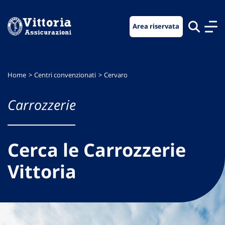
Vai
Vai
Vai
al
al
al
Area riservata
menu
contenuto
footer
di
principale
navigazione
Home
Centri convenzionati
Cervaro
Carrozzerie
Cerca le Carrozzerie
Vittoria