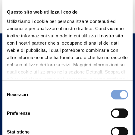
Hai bisogno di
Questo sito web utilizza i cookie
informazioni?
Utilizziamo i cookie per personalizzare contenuti ed
annunci e per analizzare il nostro traffico. Condividiamo
Trova l'Agenzia più vicina a te e parla con
inoltre informazioni sul modo in cui utilizza il nostro sito
un nostro Agente.
con i nostri partner che si occupano di analisi dei dati
web e di pubblicità, i quali potrebbero combinarle con
Contattaci
altre informazioni che ha fornito loro o che hanno raccolto
dal suo utilizzo dei loro servizi. Maggiori informazioni su
quali cookie utilizziamo nella sezione Dettagli. Scopra di
più su chi siamo, come può contattarci e come trattiamo i
dati personali nella nostra Informativa sulla privacy che
Selezione
può trovare nel footer del sito nella sezione "Informativa
Necessari
del
Privacy del sito".
consenso
Preferenze
Statistiche