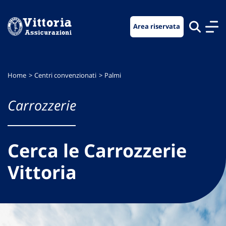
Vai
Vai
Vai
al
al
al
Area riservata
menu
contenuto
footer
di
principale
navigazione
Home
Centri convenzionati
Palmi
Carrozzerie
Cerca le Carrozzerie
Vittoria