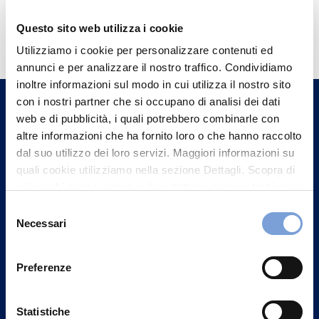
Hai bisogno di
Questo sito web utilizza i cookie
informazioni?
Utilizziamo i cookie per personalizzare contenuti ed
annunci e per analizzare il nostro traffico. Condividiamo
Trova l'Agenzia più vicina a te e parla con
inoltre informazioni sul modo in cui utilizza il nostro sito
un nostro Agente.
con i nostri partner che si occupano di analisi dei dati
web e di pubblicità, i quali potrebbero combinarle con
Contattaci
altre informazioni che ha fornito loro o che hanno raccolto
dal suo utilizzo dei loro servizi. Maggiori informazioni su
quali cookie utilizziamo nella sezione Dettagli. Scopra di
più su chi siamo, come può contattarci e come trattiamo i
dati personali nella nostra Informativa sulla privacy che
Selezione
può trovare nel footer del sito nella sezione "Informativa
Necessari
del
Privacy del sito".
consenso
Preferenze
Statistiche