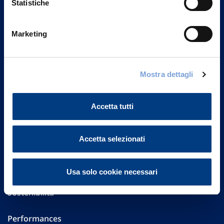
Statistiche
Marketing
Vittoria Assicurazioni S.p.A.
Via Ignazio Gardella, 2
20149 Milano
Part. IVA 01329510158
Mostra dettagli
FAQ
Accetta tutti
Governance
Accetta selezionati
Investor Relations
Altre informazioni
Usa solo cookie necessari
Sostenibilità
Performances