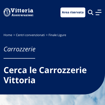
Vai
Vai
Vai
al
al
al
Area riservata
menu
contenuto
footer
di
principale
navigazione
Home
Centri convenzionati
Finale Ligure
Carrozzerie
Cerca le Carrozzerie
Vittoria