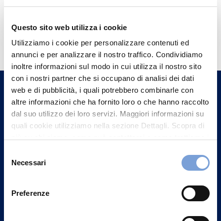
Questo sito web utilizza i cookie
Hai bisogno di
Utilizziamo i cookie per personalizzare contenuti ed
informazioni?
annunci e per analizzare il nostro traffico. Condividiamo
Trova l'Agenzia più vicina a te e parla con
inoltre informazioni sul modo in cui utilizza il nostro sito
un nostro Agente.
con i nostri partner che si occupano di analisi dei dati
web e di pubblicità, i quali potrebbero combinarle con
altre informazioni che ha fornito loro o che hanno raccolto
Contattaci
dal suo utilizzo dei loro servizi. Maggiori informazioni su
quali cookie utilizziamo nella sezione Dettagli. Scopra di
più su chi siamo, come può contattarci e come trattiamo i
dati personali nella nostra Informativa sulla privacy che
Selezione
può trovare nel footer del sito nella sezione "Informativa
Necessari
del
Privacy del sito".
consenso
Preferenze