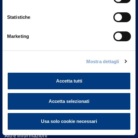
Statistiche
Marketing
Vittoria Assicurazioni S.p.A.
Mostra dettagli
Via Ignazio Gardella, 2
20149 Milano
Part. IVA 01329510158
Accetta tutti
FAQ
Accetta selezionati
Governance
Investor Relations
Usa solo cookie necessari
Altre informazioni