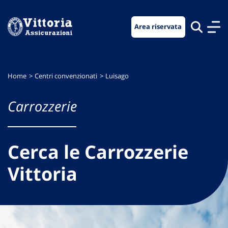
Vai
Vai
Vai
al
al
al
Area riservata
menu
contenuto
footer
di
principale
navigazione
Home
Centri convenzionati
Luisago
Carrozzerie
Cerca le Carrozzerie
Vittoria