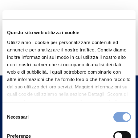
Questo sito web utilizza i cookie
Utilizziamo i cookie per personalizzare contenuti ed
Hai bisogno di
annunci e per analizzare il nostro traffico. Condividiamo
inoltre informazioni sul modo in cui utilizza il nostro sito
informazioni?
con i nostri partner che si occupano di analisi dei dati
Trova l'Agenzia più vicina a te e parla con
web e di pubblicità, i quali potrebbero combinarle con
un nostro Agente.
altre informazioni che ha fornito loro o che hanno raccolto
dal suo utilizzo dei loro servizi. Maggiori informazioni su
quali cookie utilizziamo nella sezione Dettagli. Scopra di
Contattaci
più su chi siamo, come può contattarci e come trattiamo i
dati personali nella nostra Informativa sulla privacy che
Selezione
può trovare nel footer del sito nella sezione "Informativa
Necessari
del
Privacy del sito".
consenso
Preferenze