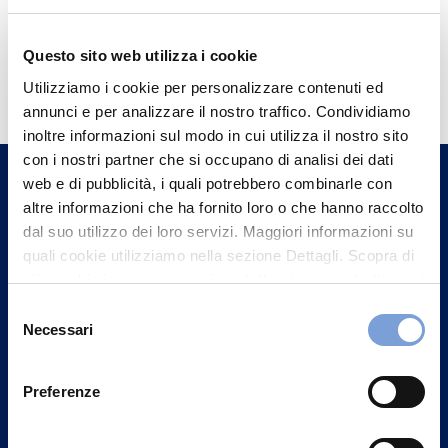
Questo sito web utilizza i cookie
Hai bisogno di
Utilizziamo i cookie per personalizzare contenuti ed
informazioni?
annunci e per analizzare il nostro traffico. Condividiamo
Trova l'Agenzia più vicina a te e parla con
inoltre informazioni sul modo in cui utilizza il nostro sito
un nostro Agente.
con i nostri partner che si occupano di analisi dei dati
web e di pubblicità, i quali potrebbero combinarle con
altre informazioni che ha fornito loro o che hanno raccolto
Contattaci
dal suo utilizzo dei loro servizi. Maggiori informazioni su
quali cookie utilizziamo nella sezione Dettagli. Scopra di
più su chi siamo, come può contattarci e come trattiamo i
dati personali nella nostra Informativa sulla privacy che
Selezione
può trovare nel footer del sito nella sezione "Informativa
Necessari
del
Privacy del sito".
consenso
Preferenze