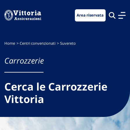
Vai
Vai
Vai
al
al
al
Area riservata
menu
contenuto
footer
di
principale
navigazione
Home
Centri convenzionati
Suvereto
Carrozzerie
Cerca le Carrozzerie
Vittoria