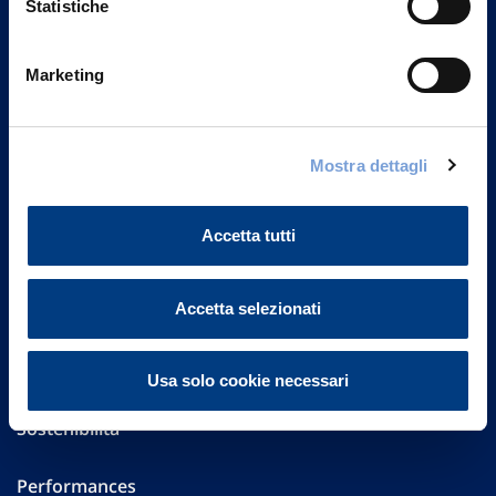
Statistiche
Marketing
Vittoria Assicurazioni S.p.A.
Via Ignazio Gardella, 2
20149 Milano
Part. IVA 01329510158
Mostra dettagli
FAQ
Accetta tutti
Governance
Accetta selezionati
Investor Relations
Altre informazioni
Usa solo cookie necessari
Sostenibilità
Performances