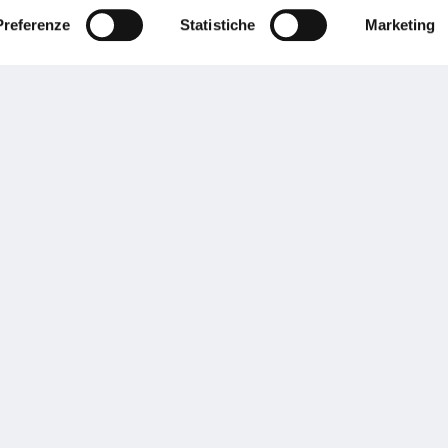
Preferenze
Statistiche
Marketing
Performances
rnance
Press
tor Relations
Preventivatore online
 informazioni
Attestato di rischio
ibilità
Assistenza clienti