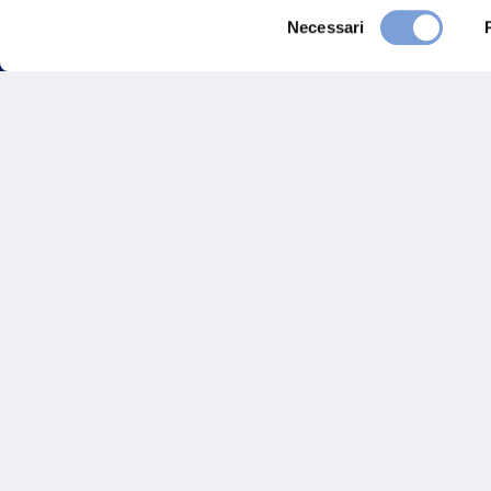
Selezione
Necessari
del
consenso
FAQ
Gove
Vittoria Assicurazioni S.p.A.
Via Ignazio Gardella, 2
Inves
20149 Milano
Part. IVA 01329510158
Altre
Sosten