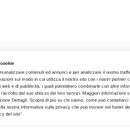
 cookie
rsonalizzare contenuti ed annunci e per analizzare il nostro traffi
zioni sul modo in cui utilizza il nostro sito con i nostri partner c
i web e di pubblicità, i quali potrebbero combinarle con altre inf
 raccolto dal suo utilizzo dei loro servizi. Maggiori informazioni s
sogno di informazioni?
ezione Dettagli. Scopra di più su chi siamo, come può contattarc
ella nostra Informativa sulla privacy che può trovare nel footer del
genzia più vicina a te e parla con un
C
y del sito".
ente.