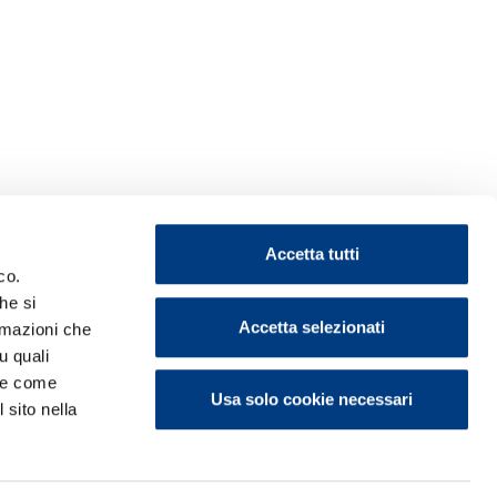
Accetta tutti
co.
he si
Accetta selezionati
ormazioni che
u quali
i e come
Usa solo cookie necessari
 sito nella
ontattaci