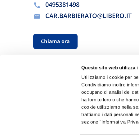
0495381498
CAR.BARBIERATO@LIBERO.IT
Chiama ora
Questo sito web utilizza i
Utilizziamo i cookie per pe
Condividiamo inoltre informa
occupano di analisi dei dat
ha fornito loro o che hanno
Hai bi
cookie utilizziamo nella s
trattiamo i dati personali n
Trova l'A
sezione "Informativa Privac
nostro Ag