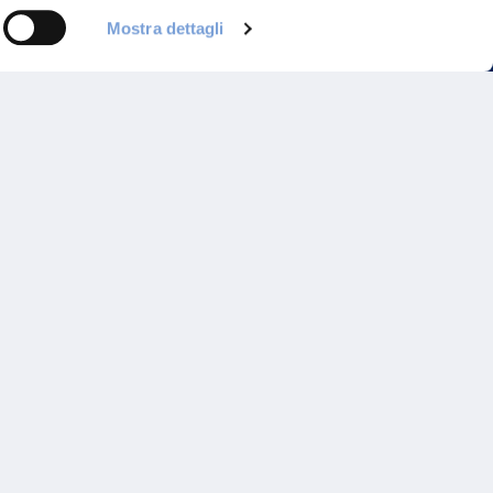
Mostra dettagli
Programma di Fidelizzazione
Reclami
Inadempimenti AAS
Parità di trattamento
Prodotti Partner e Specialisti
Rami Preferiti