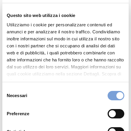
Via Vittorio Bottego 1/a
Questo sito web utilizza i cookie
20851 Lissone (MB)
Utilizziamo i cookie per personalizzare contenuti ed
Indicazioni
annunci e per analizzare il nostro traffico. Condividiamo
inoltre informazioni sul modo in cui utilizza il nostro sito
con i nostri partner che si occupano di analisi dei dati
0392145077
web e di pubblicità, i quali potrebbero combinarle con
AMMINISTRAZIONE@EMMECI3.COM
altre informazioni che ha fornito loro o che hanno raccolto
dal suo utilizzo dei loro servizi. Maggiori informazioni su
quali cookie utilizziamo nella sezione Dettagli. Scopra di
Chiama ora
più su chi siamo, come può contattarci e come trattiamo i
dati personali nella nostra Informativa sulla privacy che
Selezione
può trovare nel footer del sito nella sezione "Informativa
Necessari
del
Privacy del sito".
consenso
Preferenze