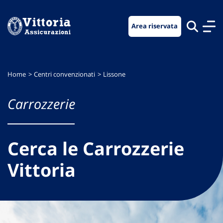
Vai
Vai
Vai
al
al
al
Area riservata
menu
contenuto
footer
di
principale
navigazione
Home
Centri convenzionati
Lissone
Carrozzerie
Cerca le Carrozzerie
Vittoria