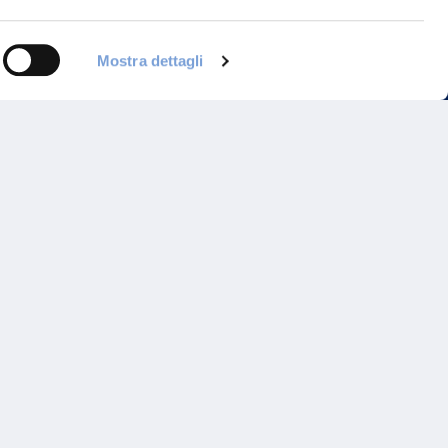
Mostra dettagli
Programma di Fidelizzazione
Reclami
Inadempimenti AAS
Parità di trattamento
Prodotti Partner e Specialisti