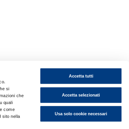
Accetta tutti
co.
he si
Accetta selezionati
ormazioni che
u quali
i e come
Usa solo cookie necessari
 sito nella
ontattaci