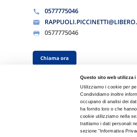
0577775046
RAPPUOLI.PICCINETTI@LIBERO.
0577775046
Chiama ora
Questo sito web utilizza i
Utilizziamo i cookie per pe
Condividiamo inoltre informa
occupano di analisi dei dat
ha fornito loro o che hanno
cookie utilizziamo nella s
Hai bi
trattiamo i dati personali n
sezione "Informativa Privac
Trova l'A