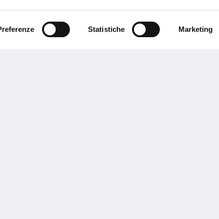
ente.
Preferenze
Statistiche
Marketing
Performances
rnance
Press
tor Relations
Preventivatore online
 informazioni
Attestato di rischio
ibilità
Assistenza clienti