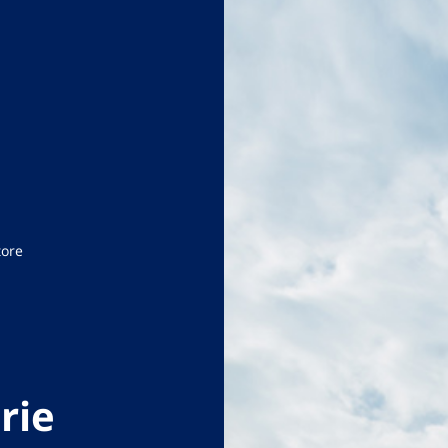
tore
rie