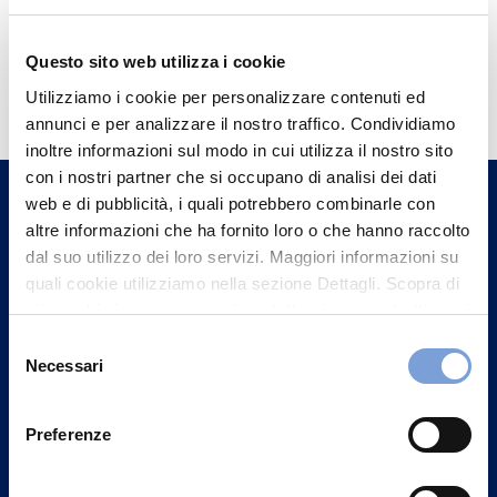
Questo sito web utilizza i cookie
Hai bisogno di
Utilizziamo i cookie per personalizzare contenuti ed
informazioni?
annunci e per analizzare il nostro traffico. Condividiamo
Trova l'Agenzia più vicina a te e parla con
inoltre informazioni sul modo in cui utilizza il nostro sito
un nostro Agente.
con i nostri partner che si occupano di analisi dei dati
web e di pubblicità, i quali potrebbero combinarle con
altre informazioni che ha fornito loro o che hanno raccolto
Contattaci
dal suo utilizzo dei loro servizi. Maggiori informazioni su
quali cookie utilizziamo nella sezione Dettagli. Scopra di
più su chi siamo, come può contattarci e come trattiamo i
dati personali nella nostra Informativa sulla privacy che
Selezione
può trovare nel footer del sito nella sezione "Informativa
Necessari
del
Privacy del sito".
consenso
Preferenze