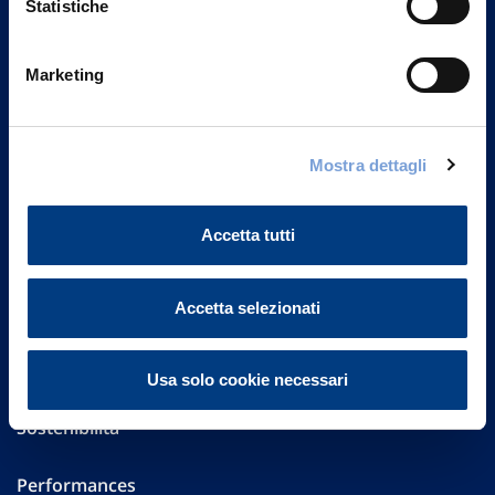
Statistiche
Marketing
Vittoria Assicurazioni S.p.A.
Via Ignazio Gardella, 2
20149 Milano
Part. IVA 01329510158
Mostra dettagli
FAQ
Accetta tutti
Governance
Accetta selezionati
Investor Relations
Altre informazioni
Usa solo cookie necessari
Sostenibilità
Performances