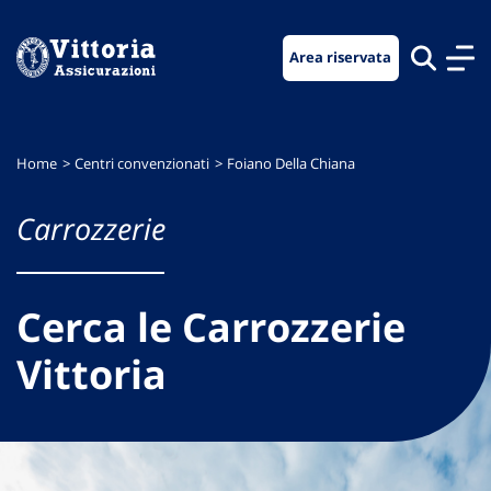
Vai
Vai
Vai
al
al
al
Area riservata
menu
contenuto
footer
di
principale
navigazione
Home
Centri convenzionati
Foiano Della Chiana
Carrozzerie
Cerca le Carrozzerie
Vittoria