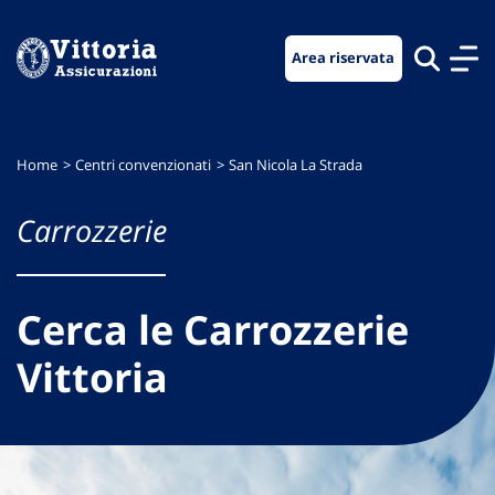
Vai
Vai
Vai
al
al
al
Area riservata
menu
contenuto
footer
di
principale
navigazione
Home
Centri convenzionati
San Nicola La Strada
Carrozzerie
Cerca le Carrozzerie
Vittoria