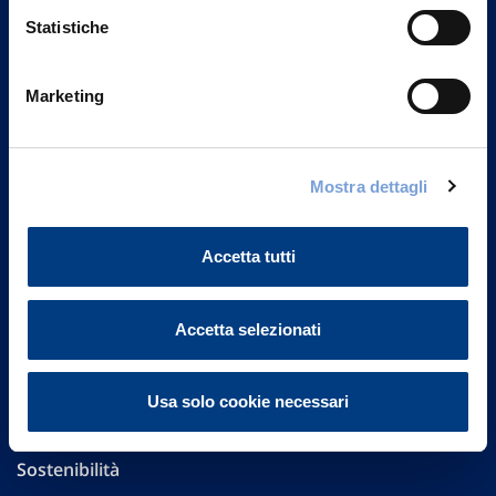
Statistiche
Marketing
Vittoria Assicurazioni S.p.A.
Via Ignazio Gardella, 2
20149 Milano
Mostra dettagli
Part. IVA 01329510158
Accetta tutti
FAQ
Governance
Accetta selezionati
Investor Relations
Usa solo cookie necessari
Altre informazioni
Sostenibilità