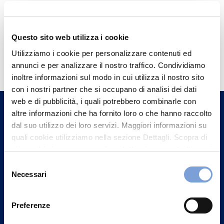
Questo sito web utilizza i cookie
Hai bisogno di
Utilizziamo i cookie per personalizzare contenuti ed
informazioni?
annunci e per analizzare il nostro traffico. Condividiamo
inoltre informazioni sul modo in cui utilizza il nostro sito
Trova l'Agenzia più vicina a te e parla con
con i nostri partner che si occupano di analisi dei dati
un nostro Agente.
web e di pubblicità, i quali potrebbero combinarle con
altre informazioni che ha fornito loro o che hanno raccolto
dal suo utilizzo dei loro servizi. Maggiori informazioni su
Contattaci
quali cookie utilizziamo nella sezione Dettagli. Scopra di
più su chi siamo, come può contattarci e come trattiamo i
dati personali nella nostra Informativa sulla privacy che
Selezione
può trovare nel footer del sito nella sezione "Informativa
Necessari
del
Privacy del sito".
consenso
Preferenze