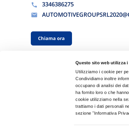
3346386275
AUTOMOTIVEGROUPSRL2020@
Chiama ora
Questo sito web utilizza i
Utilizziamo i cookie per pe
Condividiamo inoltre informa
occupano di analisi dei dat
ha fornito loro o che hanno
Hai bi
cookie utilizziamo nella s
trattiamo i dati personali n
Trova l'A
sezione "Informativa Privac
nostro Ag