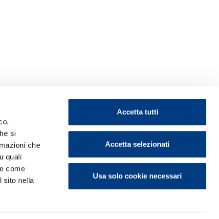
Accetta tutti
co.
he si
Accetta selezionati
ormazioni che
u quali
i e come
Usa solo cookie necessari
 sito nella
ontattaci