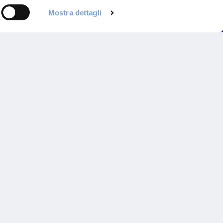
Mostra dettagli
Programma di Fidelizzazione
Reclami
Inadempimenti AAS
Parità di trattamento
Prodotti Partner e Specialisti
Rami Preferiti