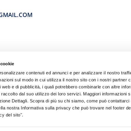
GMAIL.COM
 cookie
rsonalizzare contenuti ed annunci e per analizzare il nostro traffi
zioni sul modo in cui utilizza il nostro sito con i nostri partner c
i web e di pubblicità, i quali potrebbero combinarle con altre inf
 raccolto dal suo utilizzo dei loro servizi. Maggiori informazioni s
sogno di informazioni?
ezione Dettagli. Scopra di più su chi siamo, come può contattarc
ella nostra Informativa sulla privacy che può trovare nel footer del
genzia più vicina a te e parla con un
C
y del sito".
ente.