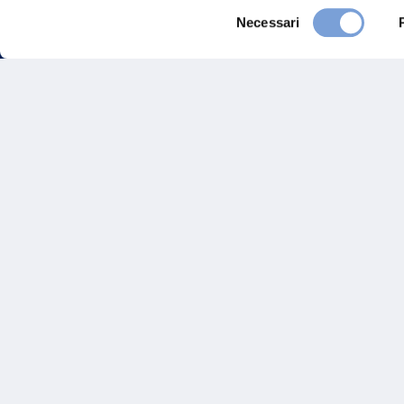
Selezione
Necessari
del
consenso
FAQ
Gove
Vittoria Assicurazioni S.p.A.
Via Ignazio Gardella, 2
Inves
20149 Milano
Part. IVA 01329510158
Altre
Sosten