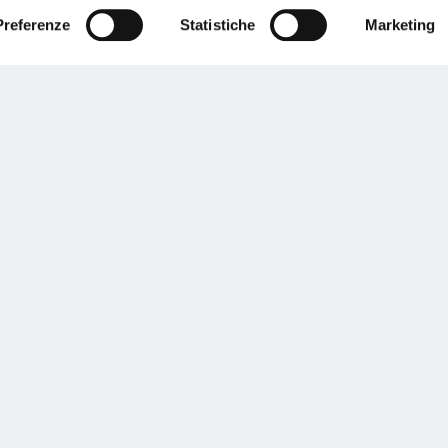
Preferenze
Statistiche
Marketing
Performances
rnance
Press
tor Relations
Preventivatore online
 informazioni
Attestato di rischio
ibilità
Assistenza clienti