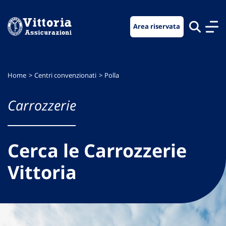
Vai
Vai
Vai
al
al
al
Area riservata
menu
contenuto
footer
di
principale
navigazione
Home
Centri convenzionati
Polla
Carrozzerie
Cerca le Carrozzerie
Vittoria