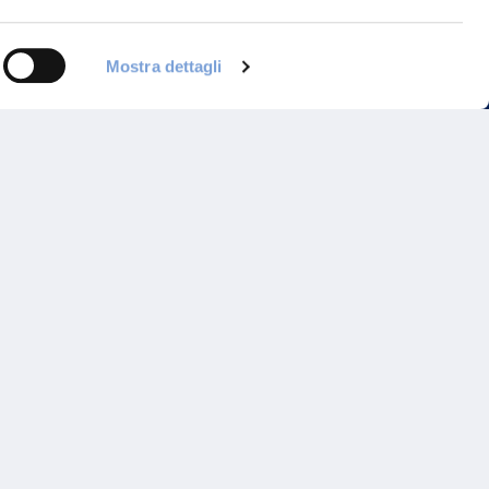
Mostra dettagli
Programma di Fidelizzazione
Reclami
Inadempimenti AAS
Parità di trattamento
Prodotti Partner e Specialisti