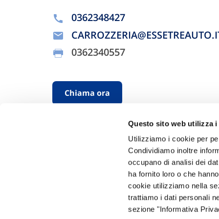
0362348427
CARROZZERIA@ESSETREAUTO.I
0362340557
Chiama ora
Questo sito web utilizza i
Utilizziamo i cookie per pe
Condividiamo inoltre informa
occupano di analisi dei dat
ha fornito loro o che hanno
cookie utilizziamo nella s
Hai bi
trattiamo i dati personali n
sezione "Informativa Privac
Trova l'A