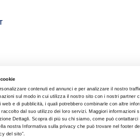
T
 cookie
rsonalizzare contenuti ed annunci e per analizzare il nostro traffi
zioni sul modo in cui utilizza il nostro sito con i nostri partner c
i web e di pubblicità, i quali potrebbero combinarle con altre inf
 raccolto dal suo utilizzo dei loro servizi. Maggiori informazioni s
ezione Dettagli. Scopra di più su chi siamo, come può contattarc
sogno di informazioni?
ella nostra Informativa sulla privacy che può trovare nel footer del
y del sito".
genzia più vicina a te e parla con un
C