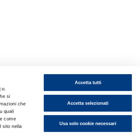
Accetta tutti
co.
he si
Accetta selezionati
ormazioni che
u quali
i e come
Usa solo cookie necessari
 sito nella
ontattaci