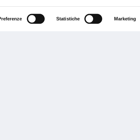
ente.
Preferenze
Statistiche
Marketing
Performances
rnance
Press
tor Relations
Preventivatore online
 informazioni
Attestato di rischio
ibilità
Assistenza clienti