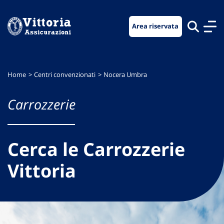
Vai
Vai
Vai
al
al
al
Area riservata
menu
contenuto
footer
di
principale
navigazione
Home
Centri convenzionati
Nocera Umbra
Carrozzerie
Cerca le Carrozzerie
Vittoria