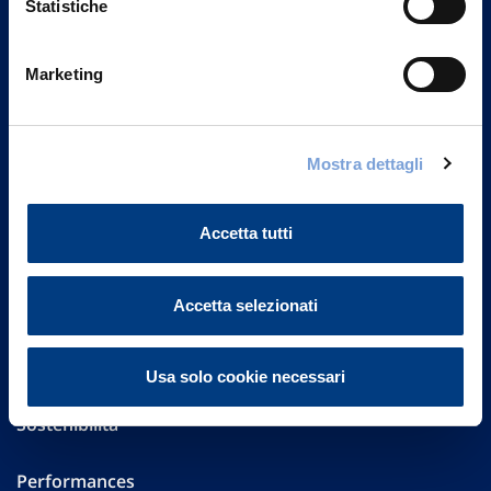
Statistiche
Marketing
Vittoria Assicurazioni S.p.A.
Via Ignazio Gardella, 2
20149 Milano
Part. IVA 01329510158
Mostra dettagli
FAQ
Accetta tutti
Governance
Accetta selezionati
Investor Relations
Altre informazioni
Usa solo cookie necessari
Sostenibilità
Performances