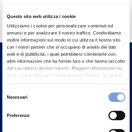
Questo sito web utilizza i cookie
Hai bisogno di
Utilizziamo i cookie per personalizzare contenuti ed
informazioni?
annunci e per analizzare il nostro traffico. Condividiamo
Trova l'Agenzia più vicina a te e parla con
inoltre informazioni sul modo in cui utilizza il nostro sito
un nostro Agente.
con i nostri partner che si occupano di analisi dei dati
web e di pubblicità, i quali potrebbero combinarle con
altre informazioni che ha fornito loro o che hanno raccolto
Contattaci
dal suo utilizzo dei loro servizi. Maggiori informazioni su
quali cookie utilizziamo nella sezione Dettagli. Scopra di
più su chi siamo, come può contattarci e come trattiamo i
dati personali nella nostra Informativa sulla privacy che
Selezione
può trovare nel footer del sito nella sezione "Informativa
Necessari
del
Privacy del sito".
consenso
Preferenze