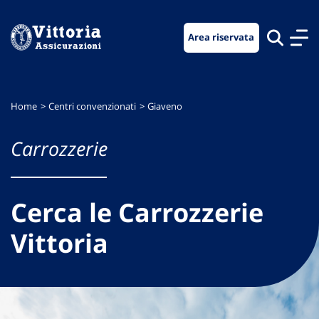
Vai
Vai
Vai
al
al
al
Area riservata
menu
contenuto
footer
di
principale
navigazione
Home
Centri convenzionati
Giaveno
Carrozzerie
Cerca le Carrozzerie
Vittoria