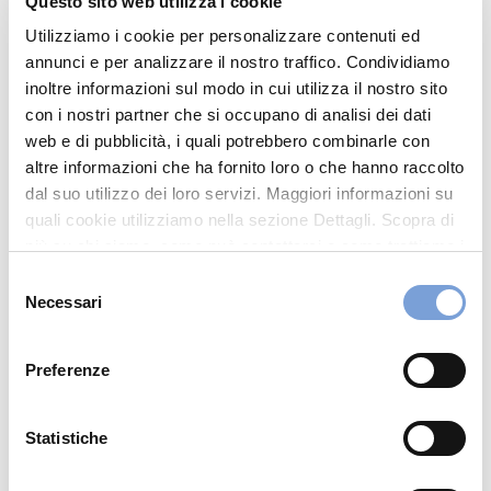
Questo sito web utilizza i cookie
0119365743
Utilizziamo i cookie per personalizzare contenuti ed
CARROZZERIASTILAUTO@ALICE.IT
annunci e per analizzare il nostro traffico. Condividiamo
inoltre informazioni sul modo in cui utilizza il nostro sito
0119365743
con i nostri partner che si occupano di analisi dei dati
web e di pubblicità, i quali potrebbero combinarle con
altre informazioni che ha fornito loro o che hanno raccolto
Chiama ora
dal suo utilizzo dei loro servizi. Maggiori informazioni su
quali cookie utilizziamo nella sezione Dettagli. Scopra di
più su chi siamo, come può contattarci e come trattiamo i
dati personali nella nostra Informativa sulla privacy che
Selezione
può trovare nel footer del sito nella sezione "Informativa
Necessari
del
Privacy del sito".
consenso
Preferenze
Hai bisogno di
Statistiche
informazioni?