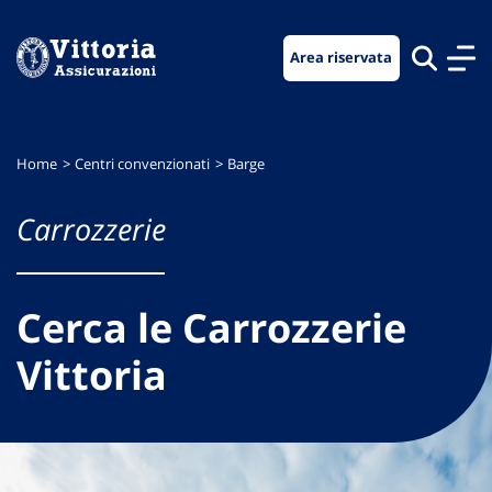
Vai
Vai
Vai
al
al
al
Area riservata
menu
contenuto
footer
di
principale
navigazione
Home
Centri convenzionati
Barge
Carrozzerie
Cerca le Carrozzerie
Vittoria