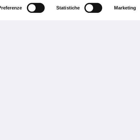
Preferenze
Statistiche
Marketing
Performances
rnance
Press
tor Relations
Preventivatore online
 informazioni
Attestato di rischio
ibilità
Assistenza clienti