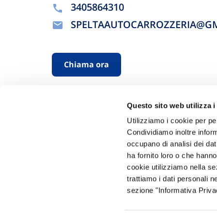
3405864310
SPELTAAUTOCARROZZERIA@G
Chiama ora
Questo sito web utilizza i
Utilizziamo i cookie per pe
Condividiamo inoltre informa
occupano di analisi dei dat
ha fornito loro o che hanno
Hai bi
cookie utilizziamo nella s
trattiamo i dati personali n
Trova l'A
sezione "Informativa Privac
nostro Ag