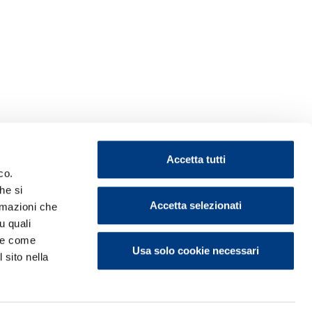
Accetta tutti
co.
he si
Accetta selezionati
ormazioni che
u quali
i e come
Usa solo cookie necessari
 sito nella
ontattaci