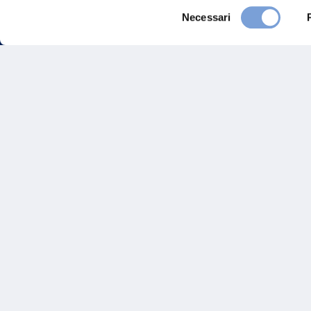
Selezione
Necessari
del
consenso
FAQ
Gove
Vittoria Assicurazioni S.p.A.
Via Ignazio Gardella, 2
Inves
20149 Milano
Part. IVA 01329510158
Altre
Sosten