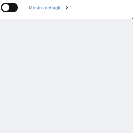
Mostra dettagli
Programma di Fidelizzazione
Reclami
Inadempimenti AAS
Parità di trattamento
Prodotti Partner e Specialisti
Rami Preferiti