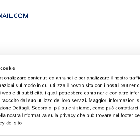
MAIL.COM
 cookie
rsonalizzare contenuti ed annunci e per analizzare il nostro traffi
zioni sul modo in cui utilizza il nostro sito con i nostri partner c
i web e di pubblicità, i quali potrebbero combinarle con altre inf
 raccolto dal suo utilizzo dei loro servizi. Maggiori informazioni s
sogno di informazioni?
ezione Dettagli. Scopra di più su chi siamo, come può contattarc
ella nostra Informativa sulla privacy che può trovare nel footer del
genzia più vicina a te e parla con un
C
y del sito".
ente.