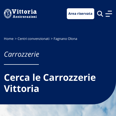
Vai
Vai
Vai
al
al
al
Area riservata
menu
contenuto
footer
di
principale
navigazione
Home
Centri convenzionati
Fagnano Olona
Carrozzerie
Cerca le Carrozzerie
Vittoria