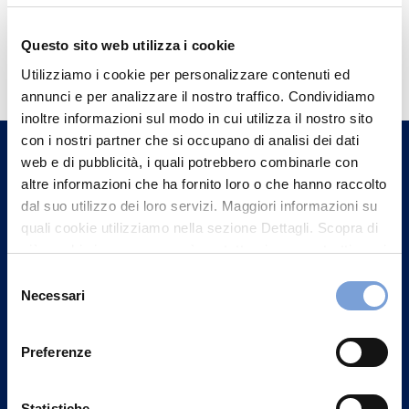
Hai bisogno di
Questo sito web utilizza i cookie
informazioni?
Utilizziamo i cookie per personalizzare contenuti ed
annunci e per analizzare il nostro traffico. Condividiamo
Trova l'Agenzia più vicina a te e parla con
inoltre informazioni sul modo in cui utilizza il nostro sito
un nostro Agente.
con i nostri partner che si occupano di analisi dei dati
web e di pubblicità, i quali potrebbero combinarle con
Contattaci
altre informazioni che ha fornito loro o che hanno raccolto
dal suo utilizzo dei loro servizi. Maggiori informazioni su
quali cookie utilizziamo nella sezione Dettagli. Scopra di
più su chi siamo, come può contattarci e come trattiamo i
dati personali nella nostra Informativa sulla privacy che
Selezione
può trovare nel footer del sito nella sezione "Informativa
Necessari
del
Privacy del sito".
consenso
Preferenze
Statistiche