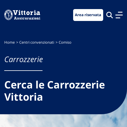
Vai
Vai
Vai
al
al
al
Area riservata
menu
contenuto
footer
di
principale
navigazione
Home
Centri convenzionati
Comiso
Carrozzerie
Cerca le Carrozzerie
Vittoria