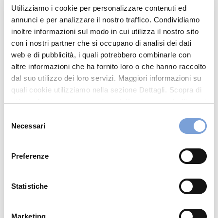
Utilizziamo i cookie per personalizzare contenuti ed
0932965731
annunci e per analizzare il nostro traffico. Condividiamo
INFO@DINOTOEGURRIERI.IT
inoltre informazioni sul modo in cui utilizza il nostro sito
con i nostri partner che si occupano di analisi dei dati
web e di pubblicità, i quali potrebbero combinarle con
Chiama ora
altre informazioni che ha fornito loro o che hanno raccolto
dal suo utilizzo dei loro servizi. Maggiori informazioni su
quali cookie utilizziamo nella sezione Dettagli. Scopra di
più su chi siamo, come può contattarci e come trattiamo i
dati personali nella nostra Informativa sulla privacy che
Selezione
può trovare nel footer del sito nella sezione "Informativa
Necessari
del
Privacy del sito".
consenso
Preferenze
Hai bisogno di
Statistiche
informazioni?
Trova l'Agenzia più vicina a te e parla con
Marketing