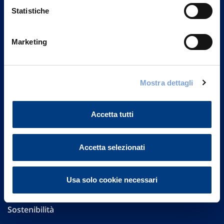
Statistiche
Marketing
Vittoria Assicurazioni S.p.A.
Via Ignazio Gardella, 2
20149 Milano
Mostra dettagli
Part. IVA 01329510158
FAQ
Accetta tutti
Governance
Accetta selezionati
Investor Relations
Usa solo cookie necessari
Altre informazioni
Sostenibilità