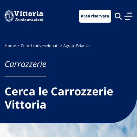
Vai
Vai
Vai
al
al
al
Area riservata
menu
contenuto
footer
di
principale
navigazione
Home
Centri convenzionati
Agrate Brianza
Carrozzerie
Cerca le Carrozzerie
Vittoria