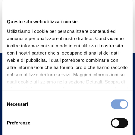
Questo sito web utilizza i cookie
Hai bisogno di
Utilizziamo i cookie per personalizzare contenuti ed
informazioni?
annunci e per analizzare il nostro traffico. Condividiamo
inoltre informazioni sul modo in cui utilizza il nostro sito
Trova l'Agenzia più vicina a te e parla con
con i nostri partner che si occupano di analisi dei dati
un nostro Agente.
web e di pubblicità, i quali potrebbero combinarle con
altre informazioni che ha fornito loro o che hanno raccolto
Contattaci
dal suo utilizzo dei loro servizi. Maggiori informazioni su
quali cookie utilizziamo nella sezione Dettagli. Scopra di
più su chi siamo, come può contattarci e come trattiamo i
dati personali nella nostra Informativa sulla privacy che
Selezione
può trovare nel footer del sito nella sezione "Informativa
Necessari
del
Privacy del sito".
consenso
Preferenze