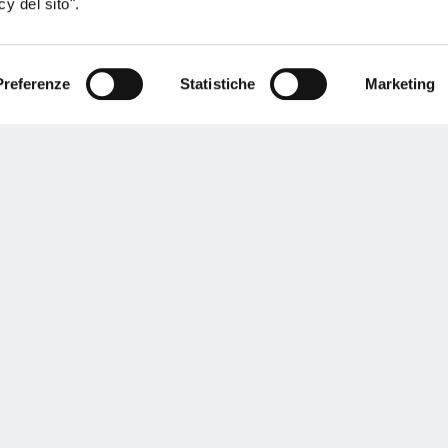
y del sito".
Preferenze
Statistiche
Marketing
sogno di informazioni?
genzia più vicina a te e parla con un
C
ente.