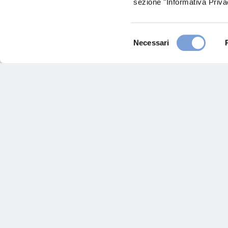
sezione "Informativa Privac
Chiama ora
Selezione
Necessari
del
consenso
Hai bi
Trova l'A
nostro Ag