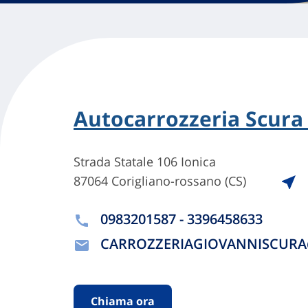
Autocarrozzeria Scura
Strada Statale 106 Ionica
87064 Corigliano-rossano (CS)
0983201587 - 3396458633
CARROZZERIAGIOVANNISCUR
Chiama ora