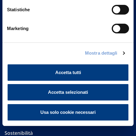
Statistiche
Marketing
Vittoria Assicurazioni S.p.A.
Via Ignazio Gardella, 2
20149 Milano
Mostra dettagli
Part. IVA 01329510158
Accetta tutti
FAQ
Governance
Accetta selezionati
Investor Relations
Usa solo cookie necessari
Altre informazioni
Sostenibilità