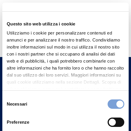
Questo sito web utilizza i cookie
Hai bisogno di
Utilizziamo i cookie per personalizzare contenuti ed
annunci e per analizzare il nostro traffico. Condividiamo
informazioni?
inoltre informazioni sul modo in cui utilizza il nostro sito
Trova l'Agenzia più vicina a te e parla con
con i nostri partner che si occupano di analisi dei dati
un nostro Agente.
web e di pubblicità, i quali potrebbero combinarle con
altre informazioni che ha fornito loro o che hanno raccolto
dal suo utilizzo dei loro servizi. Maggiori informazioni su
Contattaci
quali cookie utilizziamo nella sezione Dettagli. Scopra di
più su chi siamo, come può contattarci e come trattiamo i
dati personali nella nostra Informativa sulla privacy che
Selezione
può trovare nel footer del sito nella sezione "Informativa
Necessari
del
Privacy del sito".
consenso
Preferenze