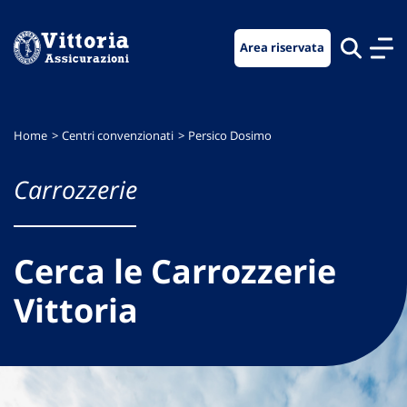
Vai
Vai
Vai
al
al
al
Area riservata
menu
contenuto
footer
di
principale
navigazione
Home
Centri convenzionati
Persico Dosimo
Carrozzerie
Cerca le Carrozzerie
Vittoria