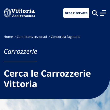
Vai
Vai
Vai
al
al
al
Area riservata
menu
contenuto
footer
di
principale
navigazione
Home
Centri convenzionati
Concordia Sagittaria
Carrozzerie
Cerca le Carrozzerie
Vittoria