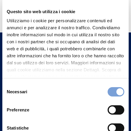
Hai bisogno di
Questo sito web utilizza i cookie
informazioni?
Utilizziamo i cookie per personalizzare contenuti ed
annunci e per analizzare il nostro traffico. Condividiamo
Trova l'Agenzia più vicina a te e parla con
inoltre informazioni sul modo in cui utilizza il nostro sito
un nostro Agente.
con i nostri partner che si occupano di analisi dei dati
web e di pubblicità, i quali potrebbero combinarle con
Contattaci
altre informazioni che ha fornito loro o che hanno raccolto
dal suo utilizzo dei loro servizi. Maggiori informazioni su
quali cookie utilizziamo nella sezione Dettagli. Scopra di
più su chi siamo, come può contattarci e come trattiamo i
dati personali nella nostra Informativa sulla privacy che
Selezione
può trovare nel footer del sito nella sezione "Informativa
Necessari
del
Privacy del sito".
consenso
Preferenze
Statistiche