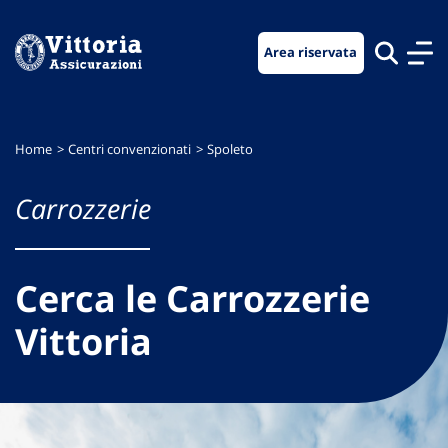
Vai
Vai
Vai
al
al
al
Area riservata
menu
contenuto
footer
di
principale
navigazione
Home
Centri convenzionati
Spoleto
Carrozzerie
Cerca le Carrozzerie
Vittoria