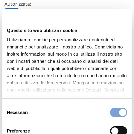
Autorizzata:
TESLA
Questo sito web utilizza i cookie
Via Degli Operai 10
Utilizziamo i cookie per personalizzare contenuti ed
06049 Spoleto (PG)
annunci e per analizzare il nostro traffico. Condividiamo
Indicazioni
inoltre informazioni sul modo in cui utilizza il nostro sito
con i nostri partner che si occupano di analisi dei dati
074349336
web e di pubblicità, i quali potrebbero combinarle con
altre informazioni che ha fornito loro o che hanno raccolto
INFO@CARROZZERIAPIACENTI.IT
dal suo utilizzo dei loro servizi. Maggiori informazioni su
0743201182
quali cookie utilizziamo nella sezione Dettagli. Scopra di
più su chi siamo, come può contattarci e come trattiamo i
dati personali nella nostra Informativa sulla privacy che
Selezione
Chiama ora
può trovare nel footer del sito nella sezione "Informativa
Necessari
del
Privacy del sito".
consenso
Preferenze