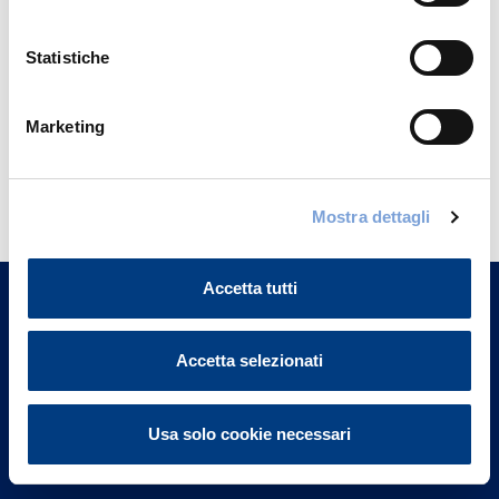
Statistiche
Marketing
Hai bisogno di
informazioni?
Mostra dettagli
Trova l'Agenzia più vicina a te e parla con
un nostro Agente.
Accetta tutti
Contattaci
Accetta selezionati
Usa solo cookie necessari