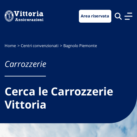
Vai
Vai
Vai
al
al
al
Area riservata
menu
contenuto
footer
di
principale
navigazione
Home
Centri convenzionati
Bagnolo Piemonte
Carrozzerie
Cerca le Carrozzerie
Vittoria