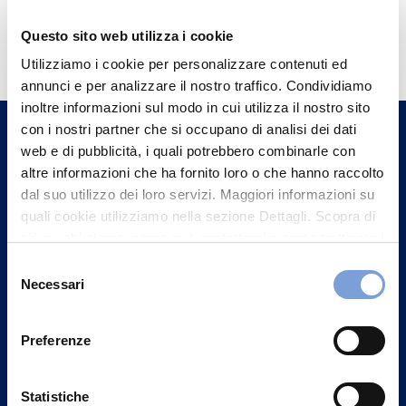
Hai bisogno di
Questo sito web utilizza i cookie
informazioni?
Utilizziamo i cookie per personalizzare contenuti ed
annunci e per analizzare il nostro traffico. Condividiamo
Trova l'Agenzia più vicina a te e parla con
inoltre informazioni sul modo in cui utilizza il nostro sito
un nostro Agente.
con i nostri partner che si occupano di analisi dei dati
web e di pubblicità, i quali potrebbero combinarle con
Contattaci
altre informazioni che ha fornito loro o che hanno raccolto
dal suo utilizzo dei loro servizi. Maggiori informazioni su
quali cookie utilizziamo nella sezione Dettagli. Scopra di
più su chi siamo, come può contattarci e come trattiamo i
dati personali nella nostra Informativa sulla privacy che
Selezione
può trovare nel footer del sito nella sezione "Informativa
Necessari
del
Privacy del sito".
consenso
Preferenze
Statistiche