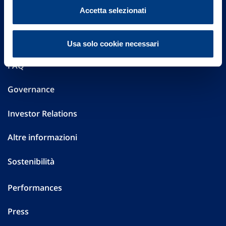
Vittoria Assicurazioni S.p.A.
Accetta selezionati
Via Ignazio Gardella, 2
20149 Milano
Part. IVA 01329510158
Usa solo cookie necessari
FAQ
Governance
Investor Relations
Altre informazioni
Sostenibilità
Performances
Press