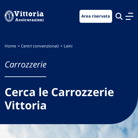
Vai
Vai
Vai
al
al
al
Area riservata
menu
contenuto
footer
di
principale
navigazione
Home
Centri convenzionati
Leini
Carrozzerie
Cerca le Carrozzerie
Vittoria