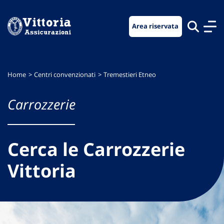
Vai
Vai
Vai
al
al
al
Area riservata
menu
contenuto
footer
di
principale
navigazione
Home
Centri convenzionati
Tremestieri Etneo
Carrozzerie
Cerca le Carrozzerie
Vittoria