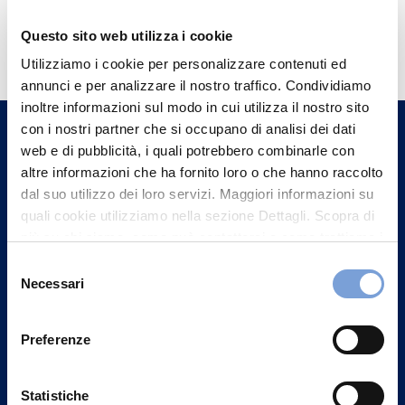
Hai bisogno di
Questo sito web utilizza i cookie
informazioni?
Utilizziamo i cookie per personalizzare contenuti ed
annunci e per analizzare il nostro traffico. Condividiamo
Trova l'Agenzia più vicina a te e parla con
inoltre informazioni sul modo in cui utilizza il nostro sito
un nostro Agente.
con i nostri partner che si occupano di analisi dei dati
web e di pubblicità, i quali potrebbero combinarle con
Contattaci
altre informazioni che ha fornito loro o che hanno raccolto
dal suo utilizzo dei loro servizi. Maggiori informazioni su
quali cookie utilizziamo nella sezione Dettagli. Scopra di
più su chi siamo, come può contattarci e come trattiamo i
dati personali nella nostra Informativa sulla privacy che
Selezione
può trovare nel footer del sito nella sezione "Informativa
Necessari
del
Privacy del sito".
consenso
Preferenze
Statistiche