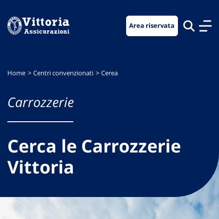
Vai
Vai
Vai
al
al
al
Area riservata
menu
contenuto
footer
di
principale
navigazione
Home
Centri convenzionati
Cerea
Carrozzerie
Cerca le Carrozzerie
Vittoria