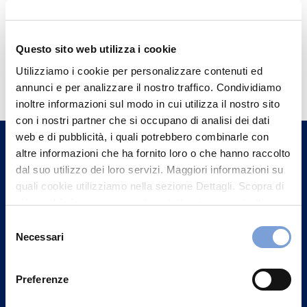
Questo sito web utilizza i cookie
Hai bisogno di
Utilizziamo i cookie per personalizzare contenuti ed
informazioni?
annunci e per analizzare il nostro traffico. Condividiamo
inoltre informazioni sul modo in cui utilizza il nostro sito
Trova l'Agenzia più vicina a te e parla con
con i nostri partner che si occupano di analisi dei dati
un nostro Agente.
web e di pubblicità, i quali potrebbero combinarle con
altre informazioni che ha fornito loro o che hanno raccolto
Contattaci
dal suo utilizzo dei loro servizi. Maggiori informazioni su
quali cookie utilizziamo nella sezione Dettagli. Scopra di
più su chi siamo, come può contattarci e come trattiamo i
dati personali nella nostra Informativa sulla privacy che
Selezione
può trovare nel footer del sito nella sezione "Informativa
Necessari
del
Privacy del sito".
consenso
Preferenze