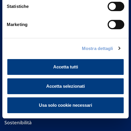
Statistiche
Marketing
Vittoria Assicurazioni S.p.A.
Via Ignazio Gardella, 2
20149 Milano
Mostra dettagli
Part. IVA 01329510158
FAQ
Accetta tutti
Governance
Accetta selezionati
Investor Relations
Usa solo cookie necessari
Altre informazioni
Sostenibilità