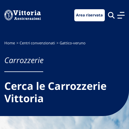
Vai
Vai
Vai
al
al
al
Area riservata
menu
contenuto
footer
di
principale
navigazione
Home
Centri convenzionati
Gattico-veruno
Carrozzerie
Cerca le Carrozzerie
Vittoria