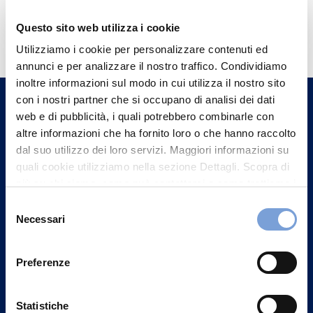
Hai bisogno di
Questo sito web utilizza i cookie
informazioni?
Utilizziamo i cookie per personalizzare contenuti ed
annunci e per analizzare il nostro traffico. Condividiamo
Trova l'Agenzia più vicina a te e parla con
inoltre informazioni sul modo in cui utilizza il nostro sito
un nostro Agente.
con i nostri partner che si occupano di analisi dei dati
web e di pubblicità, i quali potrebbero combinarle con
Contattaci
altre informazioni che ha fornito loro o che hanno raccolto
dal suo utilizzo dei loro servizi. Maggiori informazioni su
quali cookie utilizziamo nella sezione Dettagli. Scopra di
più su chi siamo, come può contattarci e come trattiamo i
dati personali nella nostra Informativa sulla privacy che
Selezione
può trovare nel footer del sito nella sezione "Informativa
Necessari
del
Privacy del sito".
consenso
Preferenze
Statistiche