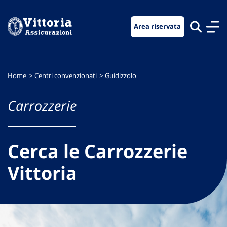
Vai
Vai
Vai
al
al
al
Area riservata
menu
contenuto
footer
di
principale
navigazione
Home
Centri convenzionati
Guidizzolo
Carrozzerie
Cerca le Carrozzerie
Vittoria