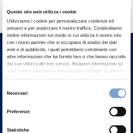
Hai bisogno di
Questo sito web utilizza i cookie
informazioni?
Utilizziamo i cookie per personalizzare contenuti ed
annunci e per analizzare il nostro traffico. Condividiamo
Trova l'Agenzia più vicina a te e parla con
inoltre informazioni sul modo in cui utilizza il nostro sito
un nostro Agente.
con i nostri partner che si occupano di analisi dei dati
web e di pubblicità, i quali potrebbero combinarle con
Contattaci
altre informazioni che ha fornito loro o che hanno raccolto
dal suo utilizzo dei loro servizi. Maggiori informazioni su
quali cookie utilizziamo nella sezione Dettagli. Scopra di
più su chi siamo, come può contattarci e come trattiamo i
dati personali nella nostra Informativa sulla privacy che
Selezione
può trovare nel footer del sito nella sezione "Informativa
Necessari
del
Privacy del sito".
consenso
Preferenze
Statistiche