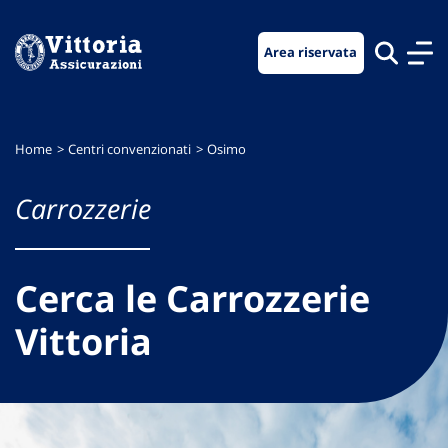
Vai
Vai
Vai
al
al
al
Area riservata
menu
contenuto
footer
di
principale
navigazione
Home
Centri convenzionati
Osimo
Carrozzerie
Cerca le Carrozzerie
Vittoria