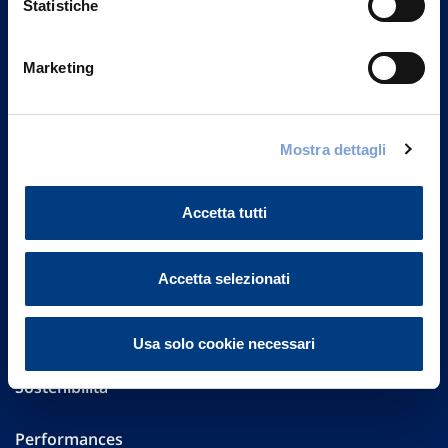
Statistiche
Marketing
Vittoria Assicurazioni S.p.A.
Via Ignazio Gardella, 2
20149 Milano
Part. IVA 01329510158
Mostra dettagli
FAQ
Accetta tutti
Governance
Accetta selezionati
Investor Relations
Altre informazioni
Usa solo cookie necessari
Sostenibilità
Performances