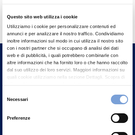
Questo sito web utilizza i cookie
Hai bisogno di
Utilizziamo i cookie per personalizzare contenuti ed
informazioni?
annunci e per analizzare il nostro traffico. Condividiamo
Trova l'Agenzia più vicina a te e parla con
inoltre informazioni sul modo in cui utilizza il nostro sito
un nostro Agente.
con i nostri partner che si occupano di analisi dei dati
web e di pubblicità, i quali potrebbero combinarle con
altre informazioni che ha fornito loro o che hanno raccolto
Contattaci
dal suo utilizzo dei loro servizi. Maggiori informazioni su
quali cookie utilizziamo nella sezione Dettagli. Scopra di
più su chi siamo, come può contattarci e come trattiamo i
dati personali nella nostra Informativa sulla privacy che
Selezione
può trovare nel footer del sito nella sezione "Informativa
Necessari
del
Privacy del sito".
consenso
Preferenze