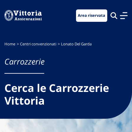
Vai
Vai
Vai
al
al
al
Area riservata
menu
contenuto
footer
di
principale
navigazione
Home
Centri convenzionati
Lonato Del Garda
Carrozzerie
Cerca le Carrozzerie
Vittoria